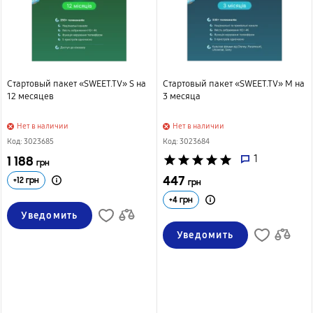
Стартовый пакет «SWEET.TV» S на
Стартовый пакет «SWEET.TV» М на
12 месяцев
3 месяца
Нет в наличии
Нет в наличии
Код: 3023685
Код: 3023684
1 188
star
star
star
star
star
1
грн
447
+
12
грн
грн
+
4
грн
Уведомить
Уведомить