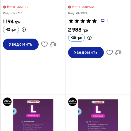
Нет в наличии
Нет в наличии
Код: 3022217
Код: 3021994
1 194
star
star
star
star
star
1
грн
2 988
+
12
грн
грн
+
30
грн
Уведомить
Уведомить