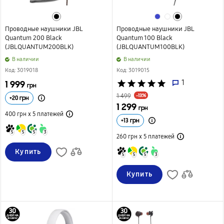
Проводные наушники JBL
Проводные наушники JBL
Quantum 200 Black
Quantum 100 Black
(JBLQUANTUM200BLK)
(JBLQUANTUM100BLK)
B наличии
B наличии
Код: 3019018
Код: 3019015
1 999
star
star
star
star
star
1
грн
-13%
1 499
+
20
грн
1 299
грн
400 грн х 5
платежей
+
13
грн
5
5
5
3
260 грн х 5
платежей
Купить
5
5
5
3
Купить