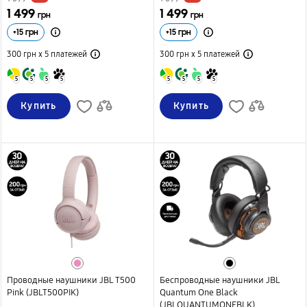
1 499
1 499
грн
грн
+
15
грн
+
15
грн
300 грн х 5
платежей
300 грн х 5
платежей
5
5
5
5
5
5
5
5
Купить
Купить
Проводные наушники JBL T500
Беспроводные наушники JBL
Pink (JBLT500PIK)
Quantum One Black
(JBLQUANTUMONEBLK)