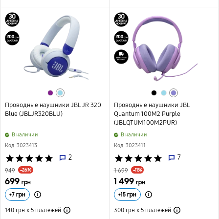
Проводные наушники JBL JR 320
Проводные наушники JBL
Blue (JBLJR320BLU)
Quantum 100M2 Purple
(JBLQTUM100M2PUR)
B наличии
B наличии
Код: 3023413
Код: 3023411
star
star
star
star
star
2
star
star
star
star
star
7
-26%
-11%
949
1 699
699
1 499
грн
грн
+
7
грн
+
15
грн
140 грн х 5
платежей
300 грн х 5
платежей