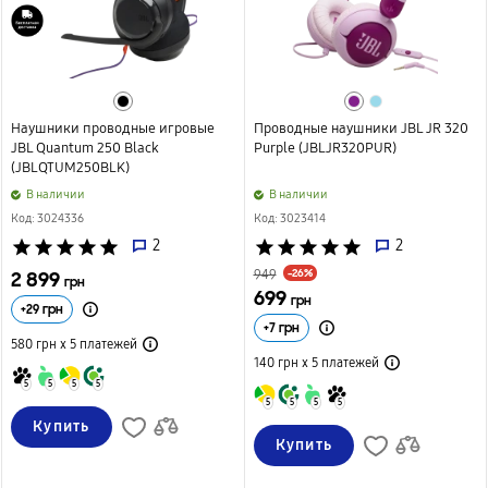
Наушники проводные игровые
Проводные наушники JBL JR 320
JBL Quantum 250 Black
Purple (JBLJR320PUR)
(JBLQTUM250BLK)
B наличии
B наличии
Код: 3024336
Код: 3023414
star
star
star
star
star
2
star
star
star
star
star
2
-26%
2 899
949
грн
699
грн
+
29
грн
+
7
грн
580 грн х 5
платежей
140 грн х 5
платежей
5
5
5
5
5
5
5
5
Купить
Купить