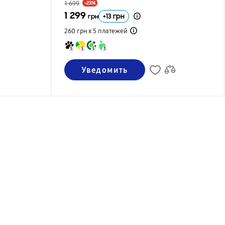
1 699
-23%
1 299
+
13
грн
грн
260 грн х 5
платежей
5
5
5
3
Уведомить