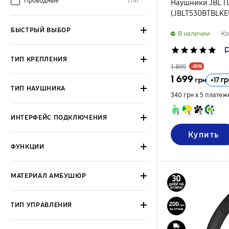
Проводные
(14)
Наушники JBL TU
(JBLT530BTBLKE
БЫСТРЫЙ ВЫБОР
B наличии
Ко
star
star
star
star
star
ТИП КРЕПЛЕНИЯ
1 899
-10%
1 699
+
17
гр
грн
ТИП НАУШНИКА
340 грн х 5
платеж
5
5
5
5
ИНТЕРФЕЙС ПОДКЛЮЧЕНИЯ
Купить
ФУНКЦИИ
МАТЕРИАЛ АМБУШЮР
ТИП УПРАВЛЕНИЯ