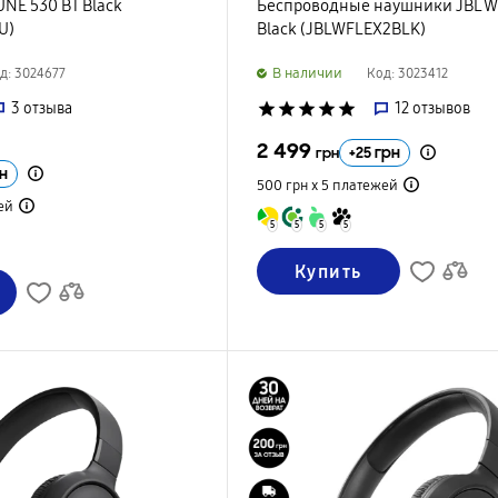
NE 530 BT Black
Беспроводные наушники JBL Wa
U)
Black (JBLWFLEX2BLK)
B наличии
д: 3024677
Код: 3023412
3
отзыва
star
star
star
star
star
12
отзывов
2 499
+
25
грн
грн
н
500 грн х 5
платежей
ей
5
5
5
5
Купить