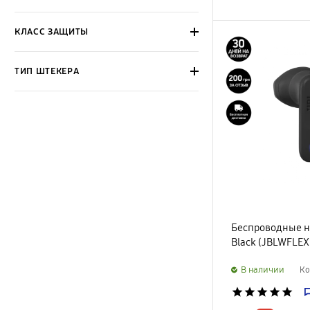
КЛАСС ЗАЩИТЫ
ТИП ШТЕКЕРА
Беспроводные н
Black (JBLWFLEX
B наличии
Ко
star
star
star
star
star