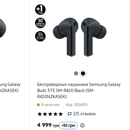
ng Galaxy
Беспроводные наушники Samsung Galaxy
0NZKASEK)
Buds 3 FE SM-R420 Black (SM-
R420NZKASEK)
B наличии
Код: 3024076
star
star
star
star
star
225
отзывов
4 999
+
50
грн
грн