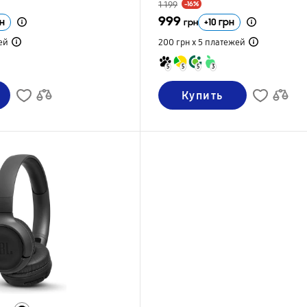
1 199
-16%
999
н
+
10
грн
грн
ей
200 грн х 5
платежей
5
5
5
3
Купить