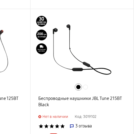
ne 125BT
Беспроводные наушники JBL Tune 215BT
Black
Нет в наличии
Код: 3019102
star
star
star
star
star
3
отзыва