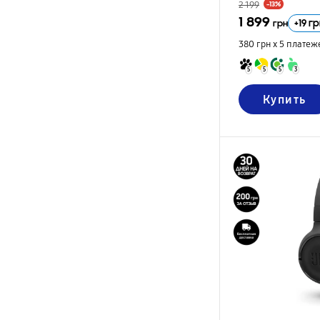
2 199
-13%
1 899
+
19
гр
грн
380 грн х 5
платеж
5
5
5
3
Купить