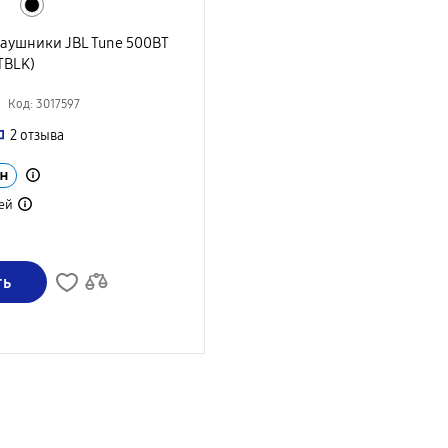
аушники JBL Tune 500BT
TBLK)
Код: 3017597
2
отзыва
н
ей
ть