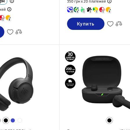
рн
350 грн х 20
платежей
жей
20
6
5
5
5
5
4
5
4
Купить