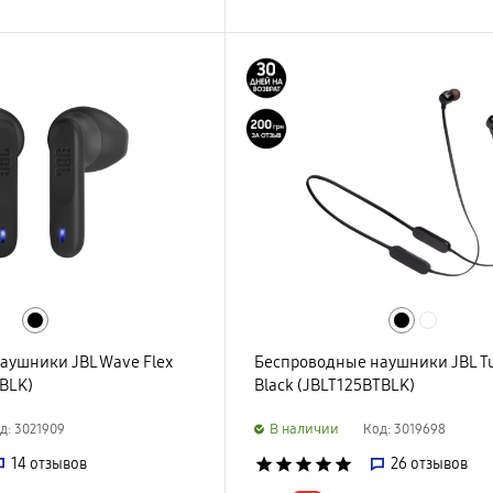
аушники JBL Wave Flex
Беспроводные наушники JBL Tu
BLK)
Black (JBLT125BTBLK)
B наличии
д: 3021909
Код: 3019698
14
отзывов
star
star
star
star
star
26
отзывов