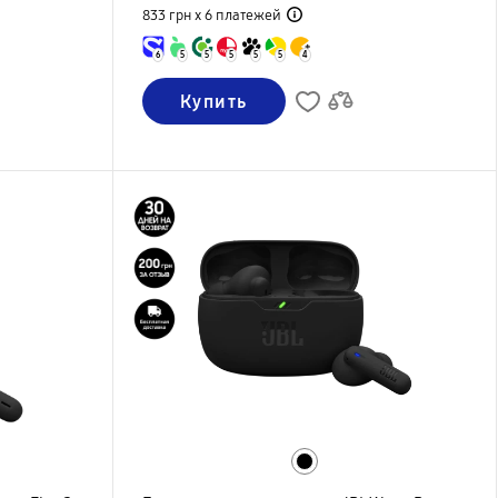
833 грн х 6
платежей
6
5
5
5
5
5
4
Купить