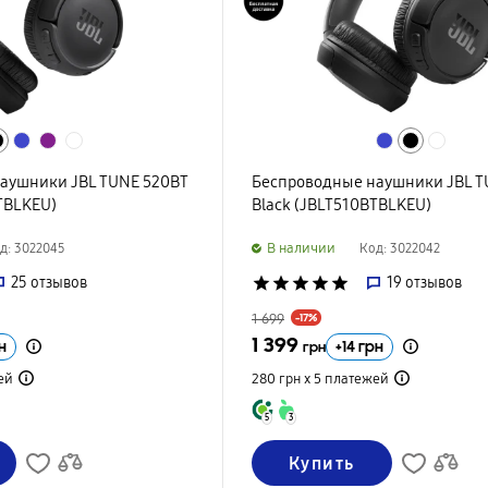
аушники JBL TUNE 520BT
Беспроводные наушники JBL T
TBLKEU)
Black (JBLT510BTBLKEU)
B наличии
д: 3022045
Код: 3022042
25
отзывов
star
star
star
star
star
19
отзывов
1 699
-17%
1 399
н
+
14
грн
грн
ей
280 грн х 5
платежей
5
3
Купить