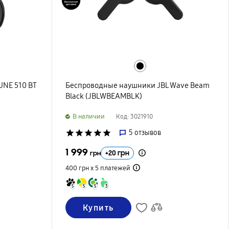
UNE 510 BT
Беспроводные наушники JBL Wave Beam
Black (JBLWBEAMBLK)
B наличии
Код: 3021910
star
star
star
star
star
5
отзывов
1 999
+
20
грн
грн
400 грн х 5
платежей
5
5
5
3
Купить