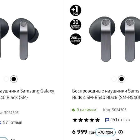
аушники Samsung Galaxy
Беспроводные наушники Samsu
40 Black (SM-
Buds 4 SM-R540 Black (SM-R54
B наличии
Код: 3024505
д: 3024503
star
star
star
star
star
151
отзыв
571
отзыв
6 999
+
70
грн
грн