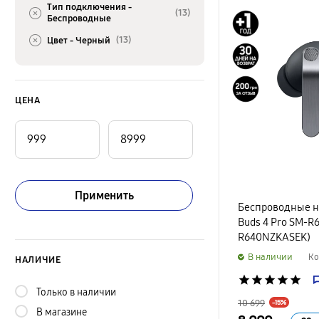
Тип подключения -
(13)
Беспроводные
(13)
Цвет -
Черный
ЦЕНА
Применить
Беспроводные н
Buds 4 Pro SM-R6
R640NZKASEK)
B наличии
Ко
НАЛИЧИЕ
star
star
star
star
star
Только в наличии
10 699
-15%
В магазине