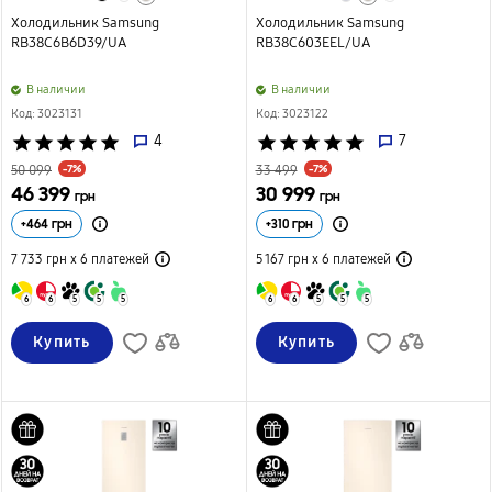
Холодильник Samsung
Холодильник Samsung
RB38C6B6D39/UA
RB38C603EEL/UA
B наличии
B наличии
Код: 3023131
Код: 3023122
star
star
star
star
star
4
star
star
star
star
star
7
-7%
-7%
50 099
33 499
46 399
30 999
грн
грн
+
464
грн
+
310
грн
7 733 грн х 6
платежей
5 167 грн х 6
платежей
6
6
5
5
5
6
6
5
5
5
Купить
Купить