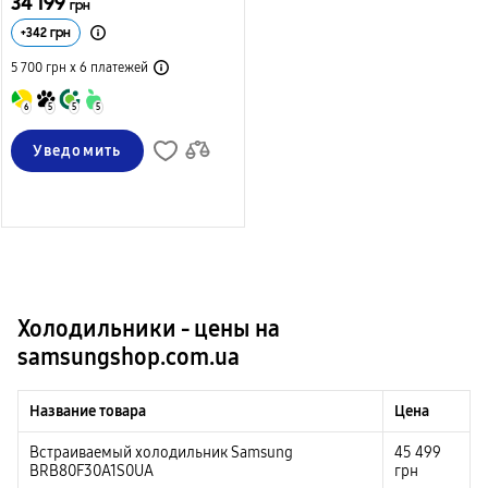
34 199
грн
+
342
грн
5 700 грн х 6
платежей
6
5
5
5
Уведомить
Холодильники - цены на
samsungshop.com.ua
Название товара
Цена
Встраиваемый холодильник Samsung
45 499
BRB80F30A1S0UA
грн