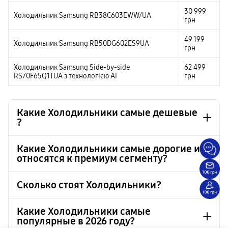
30 999
Холодильник Samsung RB38C603EWW/UA
грн
49 199
Холодильник Samsung RB50DG602ES9UA
грн
Холодильник Samsung Side-by-side
62 499
RS70F65Q1TUA з технологією AI
грн
Какие Холодильники самые дешевые
?
Какие Холодильники самые дорогие и
относятся к премиум сегменту?
Холодильник Samsung RB33J3000EL/UA
24 999 грн
Холодильник Samsung RB33J3000SA/UA
24 999 грн
Сколько стоят Холодильники?
Холодильник Samsung RB34C670EWW/UA
28 299 грн
Холодильник Samsung Side-by-side RS70F65K1FUA
71 999 грн
Холодильник Samsung RB34C670EB1/UA
28 299 грн
с технологией AI
Какие Холодильники самые
Холодильник Samsung Side-by-side RS70F65Q1TUA
62 499 грн
популярные в 2026 году?
Холодильник Samsung RB33J3000EL/UA
24 999 грн
з технологією AI