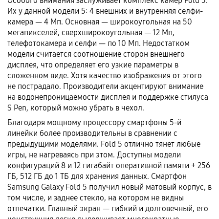
Особого внимания заслуживает комплекс камер Fold 5.
Их у данной модели 5: 4 внешних и внутренняя селфи-
камера — 4 Мп. Основная — широкоугольная на 50
мегапикселей, сверхширокоугольная — 12 Мп,
телефотокамера и селфи — по 10 Мп. Недостатком
модели считается соотношение сторон внешнего
дисплея, что определяет его узкие параметры в
сложенном виде. Хотя качество изображения от этого
не пострадало. Производители акцентируют внимание
на водонепроницаемости дисплея и поддержке стилуса
S Pen, который можно убрать в чехол.
Благодаря мощному процессору смартфоны 5-й
линейки более производительны в сравнении с
предыдущими моделями. Fold 5 отлично тянет любые
игры, не нагреваясь при этом. Доступны модели
конфигураций 8 и 12 гигабайт оперативной памяти + 256
ГБ, 512 ГБ до 1 ТБ для хранения данных. Смартфон
Samsung Galaxy Fold 5 получил новый матовый корпус, в
том числе, и заднее стекло, на котором не видны
отпечатки. Главный экран — гибкий и долговечный, его