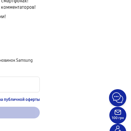
х смартфонах!
х комментаторов!
ии!
х новинок Samsung
ра публичной оферты