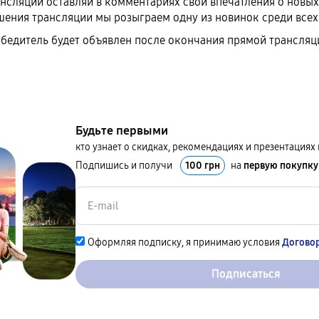
ансляции оставляй в комментариях свои впечатления о новы
шения трансляции мы розыграем одну из новинок среди все
бедитель будет объявлен после окончания прямой трансляц
Будьте первыми
кто узнает о скидках, рекомендациях и презентация
Подпишись и получи
100 грн
на
первую покупку
Оформляя подписку, я принимаю условия
Догово
Подписаться