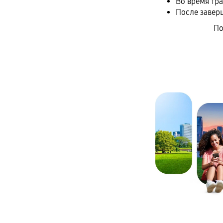
Во время тр
После завер
По