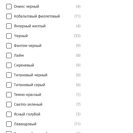
Оникс черный
(4)
Кобальтовый фиолетовый
(11)
Янтарный желтый
(4)
Черный
(33)
Фантом черный
(9)
Лайм
(8)
Сиреневый
(9)
Титановый черный
(6)
Титановый серый
(6)
Темно-красный
(1)
Светло-зеленый
(7)
Ясный голубой
(3)
Лавандовый
(11)