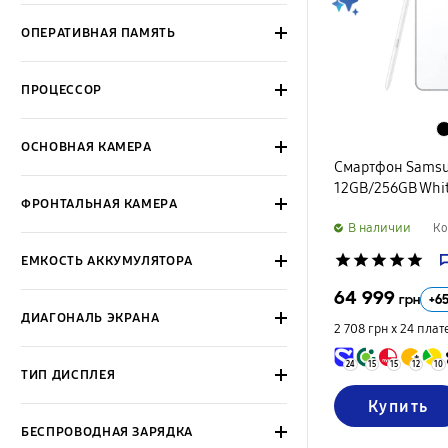
ОПЕРАТИВНАЯ ПАМЯТЬ
ПРОЦЕССОР
ОСНОВНАЯ КАМЕРА
Смартфон Samsun
12GB/256GB Whi
ФРОНТАЛЬНАЯ КАМЕРА
B наличии
Ко
star
star
star
star
star
ЕМКОСТЬ АККУМУЛЯТОРА
64 999
+
6
грн
ДИАГОНАЛЬ ЭКРАНА
2 708 грн х 24
плат
24
15
15
12
10
ТИП ДИСПЛЕЯ
Купить
БЕСПРОВОДНАЯ ЗАРЯДКА