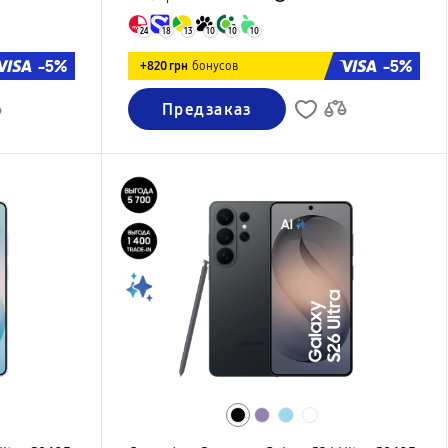
24
18
13
10
10
10
-5%
-5%
+820 грн
бонусов
Предзаказ