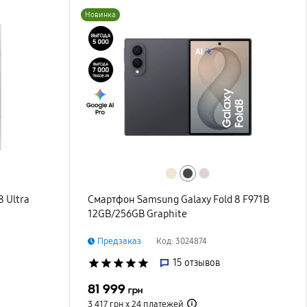
Новинка
 Ultra
Смартфон Samsung Galaxy Fold 8 F971B
12GB/256GB Graphite
Предзаказ
Код: 3024874
star
star
star
star
star
15
отзывов
81 999
грн
3 417 грн х 24
платежей