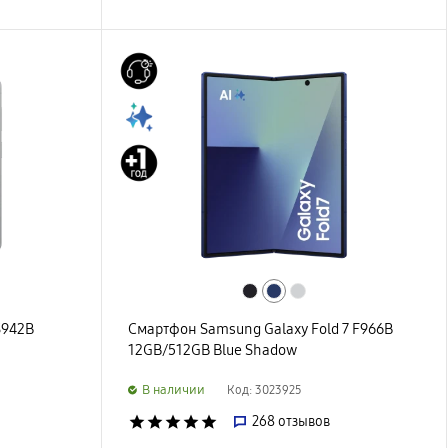
S942B
Смартфон Samsung Galaxy Fold 7 F966B
12GB/512GB Blue Shadow
B наличии
Код: 3023925
star
star
star
star
star
268
отзывов