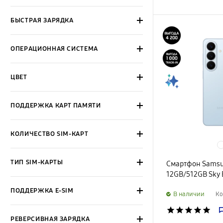
БЫСТРАЯ ЗАРЯДКА
ОПЕРАЦИОННАЯ СИСТЕМА
ЦВЕТ
ПОДДЕРЖКА КАРТ ПАМЯТИ
КОЛИЧЕСТВО SIM-КАРТ
ТИП SIM-КАРТЫ
Смартфон Samsu
12GB/512GB Sky 
ПОДДЕРЖКА E-SIM
B наличии
Ко
star
star
star
star
star
РЕВЕРСИВНАЯ ЗАРЯДКА