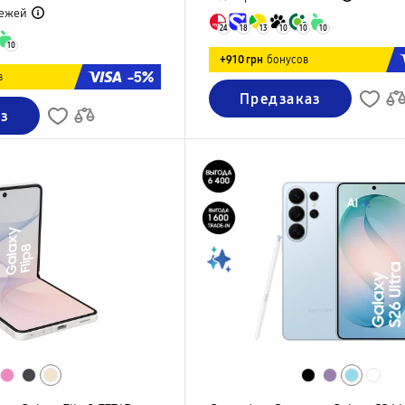
ежей
24
18
13
10
10
10
10
+910 грн
бонусов
-5%
в
Предзаказ
з