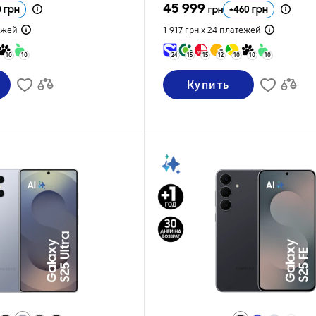
45 999
0
грн
+
460
грн
грн
ежей
1 917 грн х 24
платежей
10
10
24
15
15
12
10
10
10
Купить