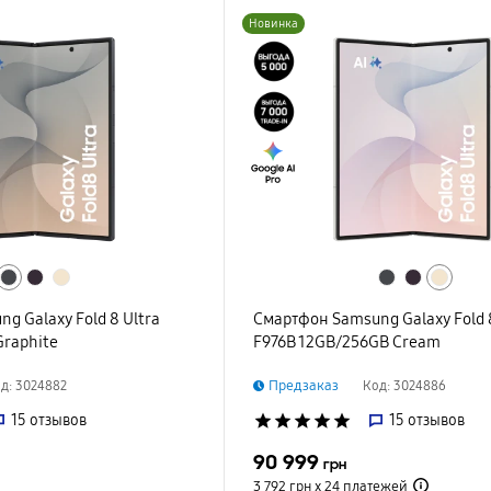
Новинка
g Galaxy Fold 8 Ultra
Смартфон Samsung Galaxy Fold 8
Graphite
F976B 12GB/256GB Cream
Предзаказ
д: 3024882
Код: 3024886
15
отзывов
star
star
star
star
star
15
отзывов
90 999
грн
3 792 грн х 24
платежей