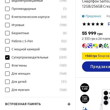
Водонепроницаемые
(194)
Смартфон Samsun
12GB/256GB Cre
Противоударные
(1)
Предзаказ
Ко
В металлическом корпусе
(64)
star
star
star
star
star
Игровые
(196)
55 999
Бюджетные
(6)
грн
2 333 грн х 24
плат
Работа с S-Pen
(52)
24
18
13
10
10
С мощной камерой
(188)
+560 грн
бонусов
Суперпроизводительные
(203)
Флагманы
(183)
Предзака
Для женщин
(164)
Для детей
(31)
Для мужчин
(166)
ВСТРОЕННАЯ ПАМЯТЬ