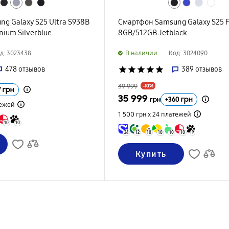
g Galaxy S25 Ultra S938B
Смартфон Samsung Galaxy S25 F
nium Silverblue
8GB/512GB Jetblack
B наличии
д: 3023438
Код: 3024090
478
отзывов
star
star
star
star
star
389
отзывов
39 999
-10%
7
грн
35 999
+
360
грн
грн
ежей
1 500 грн х 24
платежей
10
10
24
12
10
10
10
10
9
Купить