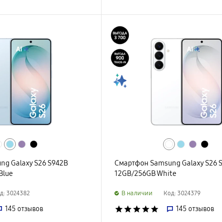
ng Galaxy S26 S942B
Смартфон Samsung Galaxy S26 
Blue
12GB/256GB White
B наличии
д: 3024382
Код: 3024379
145
отзывов
star
star
star
star
star
145
отзывов