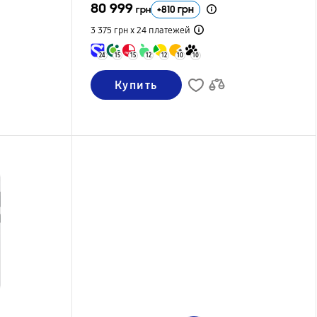
80 999
+
810
грн
грн
3 375 грн х 24
платежей
24
15
15
12
12
10
10
Купить