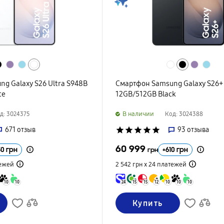
g Galaxy S26 Ultra S948B
Смартфон Samsung Galaxy S26+
te
12GB/512GB Black
B наличии
д: 3024375
Код: 3024388
671
отзыв
star
star
star
star
star
93
отзыва
60 999
50
грн
+
610
грн
грн
ежей
2 542 грн х 24
платежей
10
10
24
15
15
12
10
10
10
Купить