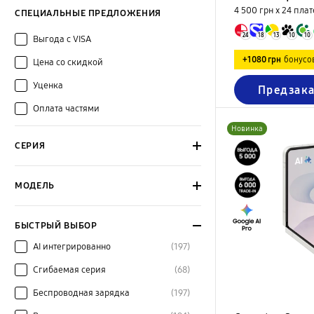
4 500 грн х 24
плат
СПЕЦИАЛЬНЫЕ ПРЕДЛОЖЕНИЯ
24
18
13
10
10
Выгода с VISA
+1080 грн
бонусо
Цена со скидкой
Уценка
Предзака
Оплата частями
Новинка
СЕРИЯ
МОДЕЛЬ
БЫСТРЫЙ ВЫБОР
AI интегрированно
(197)
Сгибаемая серия
(68)
Беспроводная зарядка
(197)