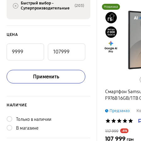
Быстрый выбор -
(203)
Новинка
Суперпроизводительные
ЦЕНА
Применить
Смартфон Samsun
F976B 16GB/1TB 
НАЛИЧИЕ
Предзаказ
Ко
Только в наличии
star
star
star
star
star
В магазине
117 999
-8%
107 999
грн