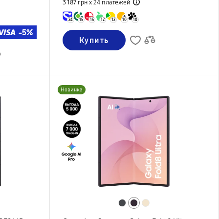
3 187 грн х 24
платежей
24
15
15
12
12
10
10
-5%
Купить
Новинка