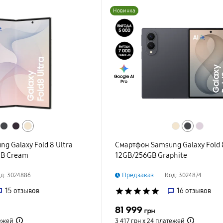
Новинка
g Galaxy Fold 8 Ultra
Смартфон Samsung Galaxy Fold 
GB Cream
12GB/256GB Graphite
Предзаказ
д: 3024886
Код: 3024874
15
отзывов
star
star
star
star
star
16
отзывов
81 999
грн
ежей
3 417 грн х 24
платежей