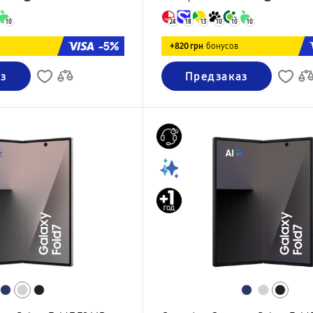
10
24
18
13
10
10
10
-5%
+820 грн
бонусов
з
Предзаказ