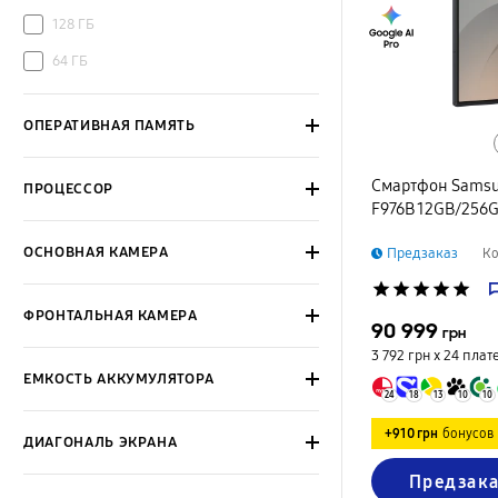
128 ГБ
64 ГБ
ОПЕРАТИВНАЯ ПАМЯТЬ
Смартфон Samsun
ПРОЦЕССОР
F976B 12GB/256G
ОСНОВНАЯ КАМЕРА
Предзаказ
Ко
star
star
star
star
star
ФРОНТАЛЬНАЯ КАМЕРА
90 999
грн
3 792 грн х 24
плат
ЕМКОСТЬ АККУМУЛЯТОРА
24
18
13
10
10
+910 грн
бонусов
ДИАГОНАЛЬ ЭКРАНА
Предзака