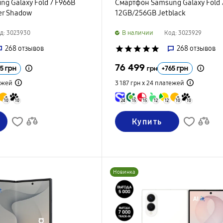
g Galaxy Fold 7 F966B
Смартфон Samsung Galaxy Fold 
er Shadow
12GB/256GB Jetblack
B наличии
д: 3023930
Код: 3023929
268
отзывов
star
star
star
star
star
268
отзывов
76 499
5
грн
+
765
грн
грн
ежей
3 187 грн х 24
платежей
10
10
24
15
15
12
12
10
10
Купить
Новинка