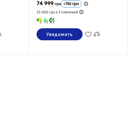
74 999
+
750
грн
грн
25 000 грн х 3
платежей
3
3
3
Уведомить