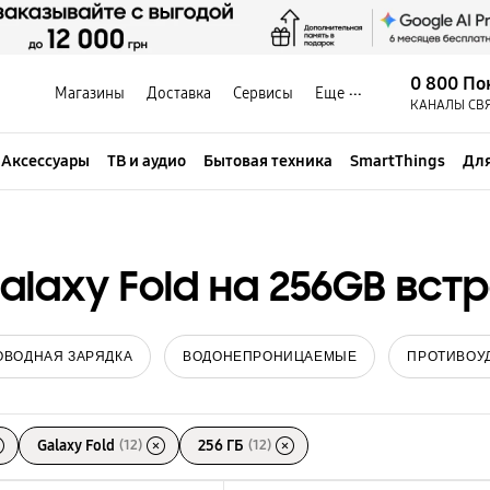
0 800 По
Магазины
Доставка
Сервисы
Еще
КАНАЛЫ СВ
Аксессуары
ТВ и аудио
Бытовая техника
SmartThings
Для
laxy Fold на 256GB вст
ОВОДНАЯ ЗАРЯДКА
ВОДОНЕПРОНИЦАЕМЫЕ
ПРОТИВОУ
Galaxy Fold
(12)
256 ГБ
(12)