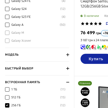
Galaxy S24 FE
(4)
Смартфон Samsun
12GB/256GB Silv
Galaxy S24
(12)
B наличии
Ко
Galaxy S23 FE
(4)
star
star
star
star
star
Galaxy A
(50)
76 499
Galaxy M
+
76
грн
3 187 грн х 24
плат
Galaxy Xcover
24
15
15
12
12
МОДЕЛЬ
Купить
БЫСТРЫЙ ВЫБОР
ВСТРОЕННАЯ ПАМЯТЬ
Новинка
1 ТБ
(11)
512 ГБ
(15)
256 ГБ
(12)