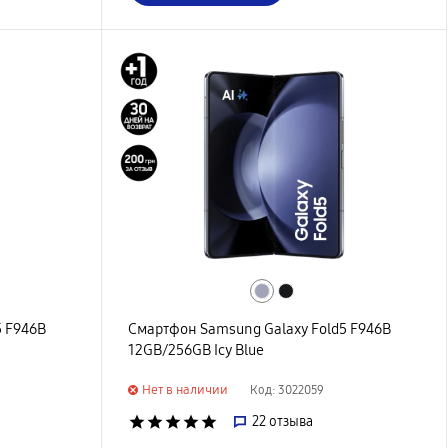
5 F946B
Смартфон Samsung Galaxy Fold5 F946B
12GB/256GB Icy Blue
Нет в наличии
Код: 3022059
star
star
star
star
star
22
отзыва