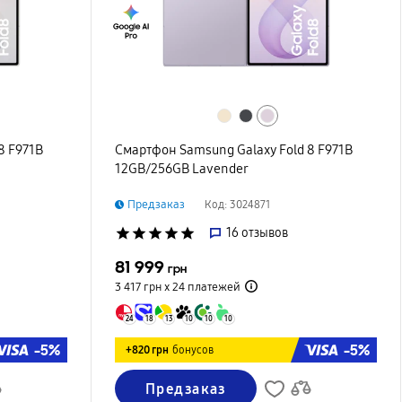
8 F971B
Смартфон Samsung Galaxy Fold 8 F971B
12GB/256GB Lavender
Предзаказ
Код: 3024871
star
star
star
star
star
16
отзывов
81 999
грн
3 417 грн х 24
платежей
24
18
13
10
10
10
-5%
-5%
+820 грн
бонусов
Предзаказ