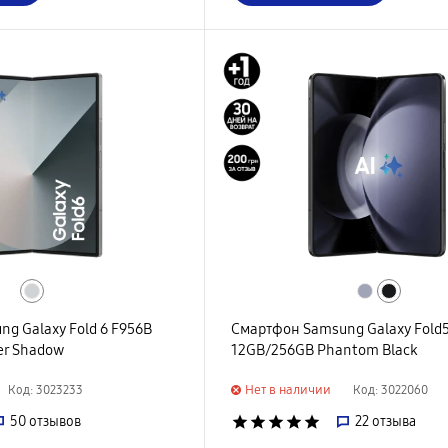
g Galaxy Fold 6 F956B
Смартфон Samsung Galaxy Fold
er Shadow
12GB/256GB Phantom Black
Нет в наличии
Код: 3023233
Код: 3022060
50
отзывов
star
star
star
star
star
22
отзыва