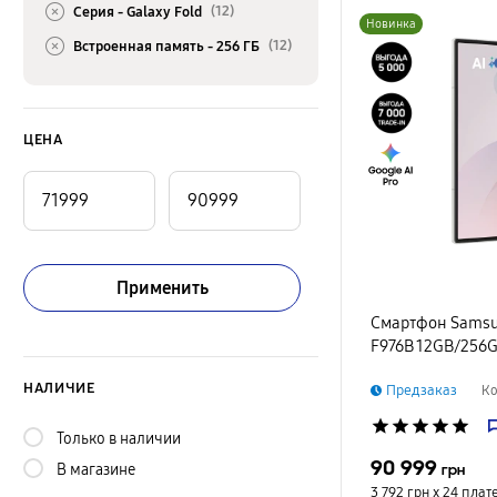
(12)
Серия -
Galaxy Fold
Новинка
(12)
Встроенная память -
256 ГБ
ЦЕНА
Применить
Смартфон Samsun
F976B 12GB/256
НАЛИЧИЕ
Предзаказ
Ко
star
star
star
star
star
Только в наличии
90 999
В магазине
грн
3 792 грн х 24
плат