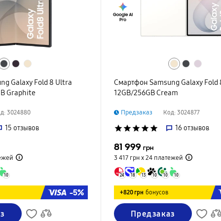
g Galaxy Fold 8 Ultra
Смартфон Samsung Galaxy Fold 
B Graphite
12GB/256GB Cream
Предзаказ
д: 3024880
Код: 3024877
15
отзывов
star
star
star
star
star
16
отзывов
81 999
грн
ежей
3 417 грн х 24
платежей
10
24
18
13
10
10
10
-5%
+820 грн
бонусов
з
Предзаказ