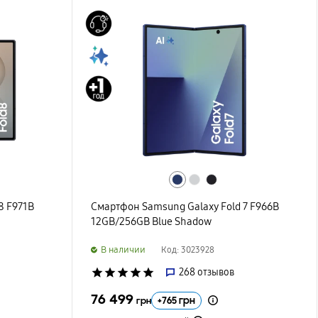
8 F971B
Смартфон Samsung Galaxy Fold 7 F966B
12GB/256GB Blue Shadow
B наличии
Код: 3023928
star
star
star
star
star
268
отзывов
76 499
+
765
грн
грн