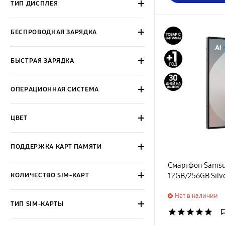
ТИП ДИСПЛЕЯ
БЕСПРОВОДНАЯ ЗАРЯДКА
БЫСТРАЯ ЗАРЯДКА
ОПЕРАЦИОННАЯ СИСТЕМА
ЦВЕТ
ПОДДЕРЖКА КАРТ ПАМЯТИ
Смартфон Samsun
КОЛИЧЕСТВО SIM-КАРТ
12GB/256GB Silv
Нет в наличии
ТИП SIM-КАРТЫ
star
star
star
star
star