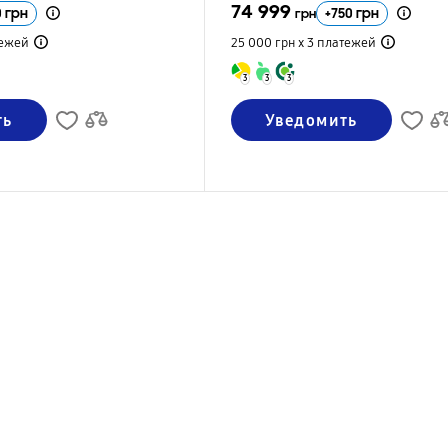
74 999
0
грн
+
750
грн
грн
ежей
25 000 грн х 3
платежей
3
3
3
ть
Уведомить