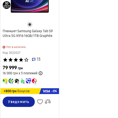
Планшет Samsung Galaxy Tab S9
Ultra 5G X916 16GB/1TB Graphite
Нет в наличии
Код: 3022027
star
star
star
star
star_border
13
79 999
грн
16 000 грн х 5
платежей
5
4
4
4
4
3
-3%
+800 грн
бонусов
Уведомить