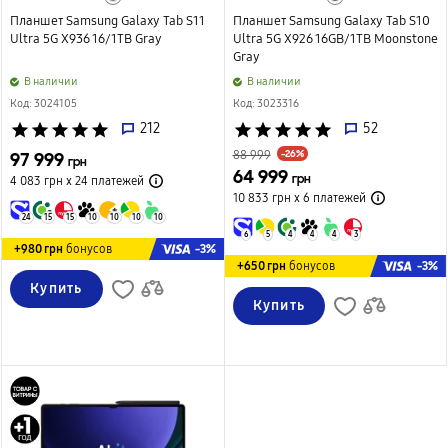
Планшет Samsung Galaxy Tab S11
Планшет Samsung Galaxy Tab S10
Ultra 5G X936 16/1TB Gray
Ultra 5G X926 16GB/1TB Moonstone
Gray
B наличии
B наличии
Код: 3024105
Код: 3023316
star
star
star
star
star
212
star
star
star
star
star
52
-26%
97 999
88 999
грн
64 999
грн
4 083 грн х 24
платежей
10 833 грн х 6
платежей
24
15
15
10
10
10
10
6
5
4
4
4
3
-3%
+980 грн
бонусов
-3%
+650 грн
бонусов
Купить
Купить