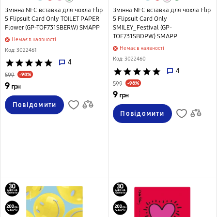
Змінна NFС вставка для чохла Flip
Змінна NFС вставка для чохла Flip
5 Flipsuit Card Only TOILET PAPER
5 Flipsuit Card Only
Flower (GP-TOF731SBERW) SMAPP
SMILEY_Festival (GP-
TOF731SBDPW) SMAPP
Немає в наявності
Немає в наявності
Код: 3022461
Код: 3022460
star
star
star
star
star
4
star
star
star
star
star
4
-98%
599
9
-98%
599
грн
9
грн
Повідомити
Повідомити