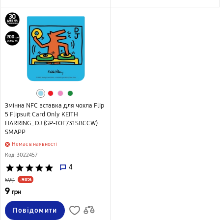
Змінна NFС вставка для чохла Flip
5 Flipsuit Card Only KEITH
HARRING_DJ (GP-TOF731SBCCW)
SMAPP
Немає в наявності
Код: 3022457
star
star
star
star
star
4
-98%
599
9
грн
Повідомити