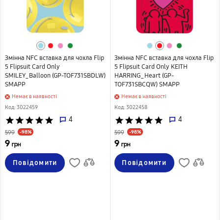
Змінна NFС вставка для чохла Flip
Змінна NFС вставка для чохла Flip
5 Flipsuit Card Only
5 Flipsuit Card Only KEITH
SMILEY_Balloon (GP-TOF731SBDLW)
HARRING_Heart (GP-
SMAPP
TOF731SBCQW) SMAPP
Немає в наявності
Немає в наявності
Код: 3022459
Код: 3022458
star
star
star
star
star
4
star
star
star
star
star
4
-98%
-98%
599
599
9
9
грн
грн
Повідомити
Повідомити