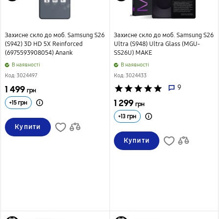
Захисне скло до моб. Samsung S26
Захисне скло до моб. Samsung S26
(S942) 3D HD 5X Reinforced
Ultra (S948) Ultra Glass (MGU-
(6975593908054) Anank
SS26U) MAKE
B наявності
B наявності
Код: 3024497
Код: 3024433
1 499
star
star
star
star
star
9
грн
1 299
+
15
грн
грн
+
13
грн
Купити
Купити