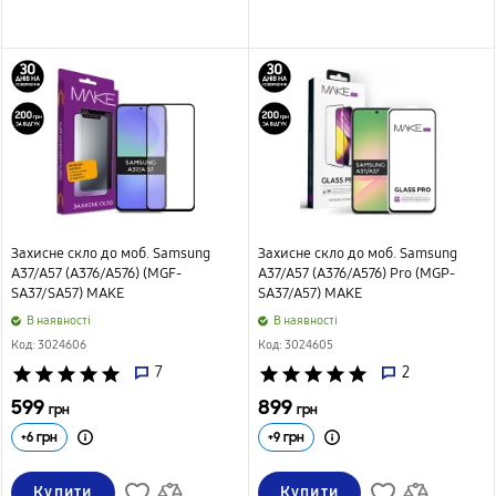
Захисне скло до моб. Samsung
Захисне скло до моб. Samsung
A37/A57 (A376/A576) (MGF-
A37/A57 (A376/A576) Pro (MGP-
SA37/SA57) MAKE
SA37/A57) MAKE
B наявності
B наявності
Код: 3024606
Код: 3024605
star
star
star
star
star
7
star
star
star
star
star
2
599
899
грн
грн
+
6
грн
+
9
грн
Купити
Купити