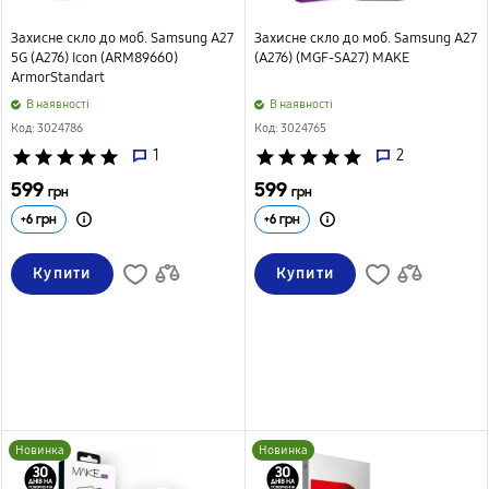
Захисне скло до моб. Samsung A27
Захисне скло до моб. Samsung A27
5G (A276) Icon (ARM89660)
(A276) (MGF-SA27) MAKE
ArmorStandart
B наявності
B наявності
Код: 3024786
Код: 3024765
star
star
star
star
star
1
star
star
star
star
star
2
599
599
грн
грн
+
6
грн
+
6
грн
Купити
Купити
Новинка
Новинка