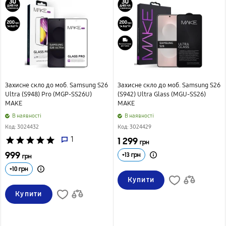
Захисне скло до моб. Samsung S26
Захисне скло до моб. Samsung S26
Ultra (S948) Pro (MGP-SS26U)
(S942) Ultra Glass (MGU-SS26)
MAKE
MAKE
B наявності
B наявності
Код: 3024432
Код: 3024429
star
star
star
star
star
1
1 299
грн
999
+
13
грн
грн
+
10
грн
Купити
Купити