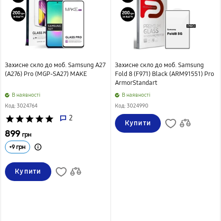
Захисне скло до моб. Samsung A27
Захисне скло до моб. Samsung
(A276) Pro (MGP-SA27) MAKE
Fold 8 (F971) Black (ARM91551) Pro
ArmorStandart
B наявності
B наявності
Код: 3024764
Код: 3024990
star
star
star
star
star
2
Купити
899
грн
+
9
грн
Купити