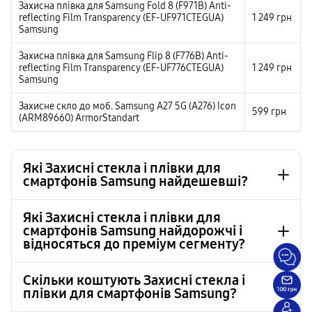
Захисна плівка для Samsung Fold 8 (F971B) Anti-
reflecting Film Transparency (EF-UF971CTEGUA)
1 249
грн
Samsung
Захисна плівка для Samsung Flip 8 (F776B) Anti-
reflecting Film Transparency (EF-UF776CTEGUA)
1 249
грн
Samsung
Захисне скло до моб. Samsung A27 5G (A276) Icon
599
грн
(ARM89660) ArmorStandart
Які Захисні стекла і плівки для
смартфонів Samsung найдешевші?
Які Захисні стекла і плівки для
смартфонів Samsung найдорожчі і
Захисна плівка до моб. Samsung S25 FE (S731) Screen
499 грн
відносяться до преміум сегменту?
Protector Transparent (EF-US731CTEGWW) Samsung
Захисна плівка до моб. Samsung S24 FE (S721) Screen
499 грн
Protector Transponent (EF-US721CTEGWW) Samsung
Скільки коштують Захисні стекла і
плівки для смартфонів Samsung?
Захисне скло до моб.Samsung A07 (A076) Pro Black
549 грн
Захисне скло до моб. Samsung S26 Ultra (S948) 3D
1 999 грн
(ARM86511) ArmorStandart