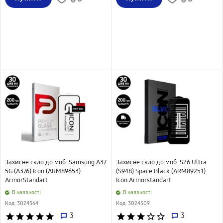
Захисне скло до моб. Samsung A37
Захисне скло до моб. S26 Ultra
5G (A376) Icon (ARM89653)
(S948) Space Black (ARM89251)
ArmorStandart
Icon Armorstandart
B наявності
B наявності
Код: 3024564
Код: 3024509
star
star
star
star
star
3
star
star
star
star_border
star_border
3