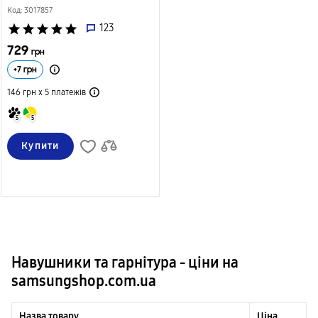
Код: 3017857
star
star
star
star
star
123
729
грн
+
7
грн
146 грн х 5
платежів
5
5
Купити
Навушники та гарнітура - ціни на
samsungshop.com.ua
Назва товару
Ціна