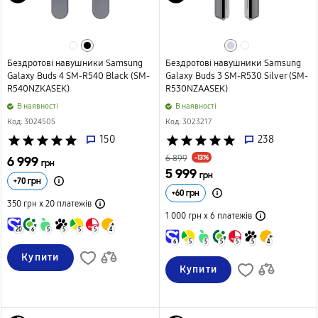
Бездротові навушники Samsung
Бездротові навушники Samsung
Galaxy Buds 4 SM-R540 Black (SM-
Galaxy Buds 3 SM-R530 Silver (SM-
R540NZKASEK)
R530NZAASEK)
B наявності
B наявності
Код: 3024505
Код: 3023217
star
star
star
star
star
150
star
star
star
star
star
238
-13%
6 999
6 899
грн
5 999
грн
+
70
грн
+
60
грн
350 грн х 20
платежів
1 000 грн х 6
платежів
20
6
5
5
5
5
4
6
5
5
5
5
5
4
Купити
Купити