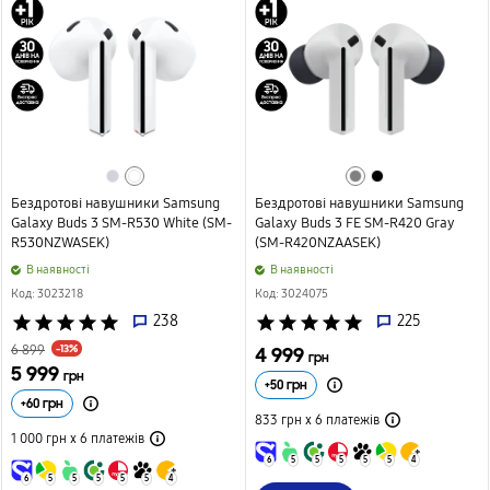
Бездротові навушники Samsung
Бездротові навушники Samsung
Galaxy Buds 3 SM-R530 White (SM-
Galaxy Buds 3 FE SM-R420 Gray
R530NZWASEK)
(SM-R420NZAASEK)
B наявності
B наявності
Код: 3023218
Код: 3024075
star
star
star
star
star
238
star
star
star
star
star
225
-13%
6 899
4 999
грн
5 999
грн
+
50
грн
+
60
грн
833 грн х 6
платежів
1 000 грн х 6
платежів
6
5
5
5
5
5
4
6
5
5
5
5
5
4