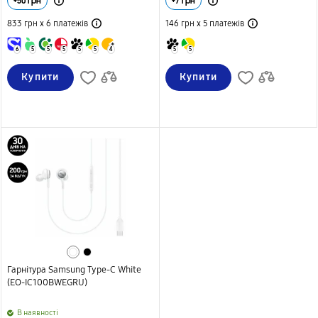
+
50
грн
+
7
грн
833 грн х 6
платежів
146 грн х 5
платежів
6
5
5
5
5
5
4
5
5
Купити
Купити
Гарнітура Samsung Type-C White
(EO-IC100BWEGRU)
B наявності