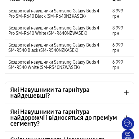
Бездротові навушники Samsung Galaxy Buds 4
8 999
Pro SM-R640 Black (SM-R640NZKASEK)
грн
Бездротові навушники Samsung Galaxy Buds 4
8 999
Pro SM-R640 White (SM-R640NZWASEK)
грн
Бездротові навушники Samsung Galaxy Buds 4
6 999
SM-R540 Black (SM-R540NZKASEK)
грн
Бездротові навушники Samsung Galaxy Buds 4
6 999
SM-R540 White (SM-R540NZWASEK)
грн
Які Навушники та гарнітура
найдешевші?
Які Навушники та гарнітура
найдорожчі і відносяться до преміум
Гарнітура Samsung Type-C Black (EO-IC100BBEGRU)
729 грн
сегменту?
Гарнітура Samsung Type-C White (EO-IC100BWEGRU)
729 грн
Навушники JBL T500 Pink (JBLT500PIK)
899 грн