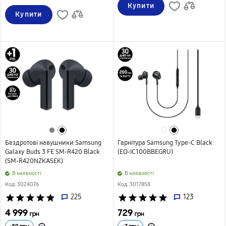
Купити
Купити
Бездротові навушники Samsung
Гарнітура Samsung Type-C Black
Galaxy Buds 3 FE SM-R420 Black
(EO-IC100BBEGRU)
(SM-R420NZKASEK)
B наявності
B наявності
Код: 3024076
Код: 3017858
star
star
star
star
star
225
star
star
star
star
star
123
4 999
729
грн
грн