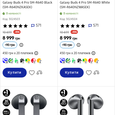
Galaxy Buds 4 Pro SM-R640 Black
Galaxy Buds 4 Pro SM-R640 White
(SM-R640NZKASEK)
(SM-R640NZWASEK)
B наявності
B наявності
Код: 3024503
Код: 3024504
star
star
star
star
star
571
star
star
star
star
star
571
-15%
-15%
10 699
10 699
8 999
8 999
грн
грн
+
90
грн
+
90
грн
450 грн х 20
платежів
450 грн х 20
платежів
20
6
5
5
5
5
4
20
6
5
5
5
5
4
Купити
Купити