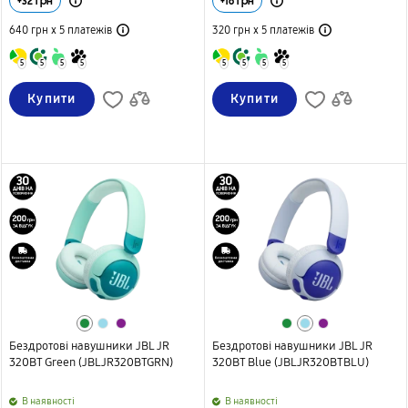
+
32
грн
+
16
грн
640 грн х 5
платежів
320 грн х 5
платежів
5
5
5
5
5
5
5
5
Купити
Купити
Бездротові навушники JBL JR
Бездротові навушники JBL JR
320BT Green (JBLJR320BTGRN)
320BT Blue (JBLJR320BTBLU)
B наявності
B наявності