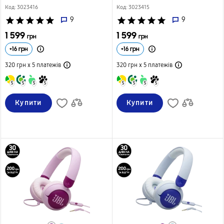
Код: 3023416
Код: 3023415
star
star
star
star
star
9
star
star
star
star
star
9
1 599
1 599
грн
грн
+
16
грн
+
16
грн
320 грн х 5
платежів
320 грн х 5
платежів
5
5
5
5
5
5
5
5
Купити
Купити