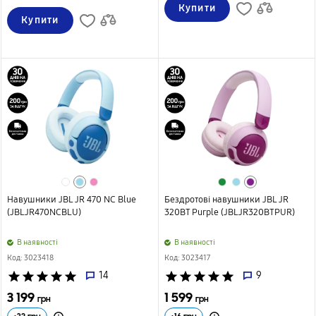
Купити
Купити
Навушники JBL JR 470 NC Blue
Бездротові навушники JBL JR
(JBLJR470NCBLU)
320BT Purple (JBLJR320BTPUR)
B наявності
B наявності
Код: 3023418
Код: 3023417
star
star
star
star
star
14
star
star
star
star
star
9
3 199
1 599
грн
грн