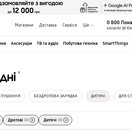
0 800 Пок
Магазини
Доставка
Сервіси
Ще
КАНАЛИ ЗВ'ЯЗ
ики
Аксесуари
ТВ та аудіо
Побутова техніка
SmartThings
дні
4
ГЛУШЕННЯ
БЕЗДРОТОВА ЗАРЯДКА
ДИТЯЧІ
ДЛЯ С
Дротові
(4)
Дитячі
(4)