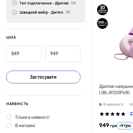
(4)
Тип підключення -
Дротові
(4)
Швидкий вибір -
Дитячі
ЦІНА
Застосувати
Дротові навушни
(JBLJR320PUR)
НАЯВНІСТЬ
B наявності
К
star
star
star
star
star
Тільки в наявності
949
+
9
грн
В магазині
грн