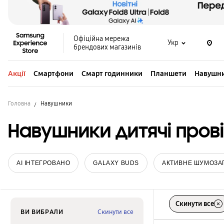
Офіційна мережа
Укр
брендових магазинів
Акції
Смартфони
Смарт годинники
Планшети
Навушн
Головна
Навушники
Навушники дитячі прові
AI ІНТЕГРОВАНО
GALAXY BUDS
АКТИВНЕ ШУМОЗА
Скинути все
ВИ ВИБРАЛИ
Скинути все