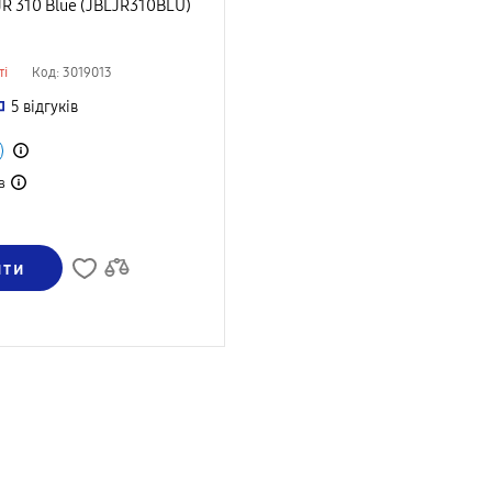
R 310 Blue (JBLJR310BLU)
ті
Код: 3019013
5
відгуків
в
ити