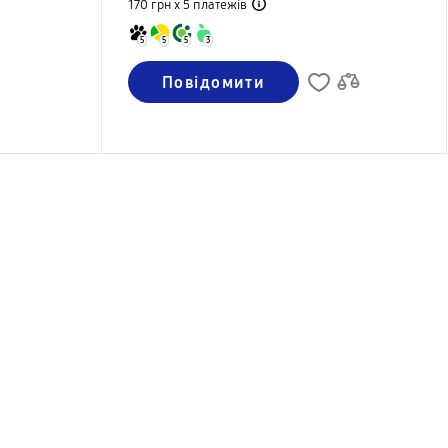
170 грн х 5
платежів
5
5
5
3
Повідомити