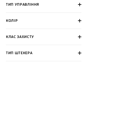
ТИП УПРАВЛІННЯ
КОЛІР
КЛАС ЗАХИСТУ
ТИП ШТЕКЕРА
Навушники та гарнітура - ці
Назва товару
Бездротові навушники Samsung Galaxy Bu