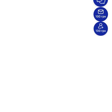
Ціна
8 999
грн