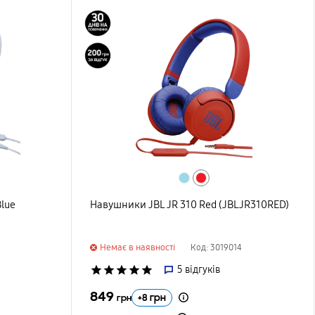
Blue
Навушники JBL JR 310 Red (JBLJR310RED)
Немає в наявності
Код: 3019014
star
star
star
star
star
5
відгуків
849
+
8
грн
грн