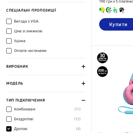
190 грн х 5
платежі
СПЕЦІАЛЬНІ ПРОПОЗИЦІЇ
5
5
5
5
Вигода з VISA
Купити
Ціна зі знижкою
Уцінка
Оплата частинами
ВИРОБНИК
МОДЕЛЬ
ТИП ПІДКЛЮЧЕННЯ
Комбіновані
(11)
Бездротові
(12)
Дротові
(4)