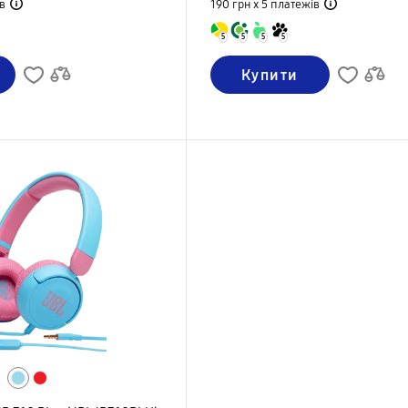
в
190 грн х 5
платежів
5
5
5
5
Купити