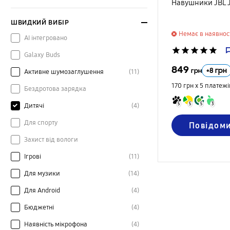
Навушники JBL J
ШВИДКИЙ ВИБІР
Немає в наявнос
AI інтегровано
star
star
star
star
star
Galaxy Buds
849
+
8
грн
грн
Активне шумозаглушення
(11)
170 грн х 5
платежі
Бездротова зарядка
5
5
5
3
Дитячі
(4)
Для спорту
Повідом
Захист від вологи
Ігрові
(11)
Для музики
(14)
Для Android
(4)
Бюджетні
(4)
Наявність мікрофона
(4)