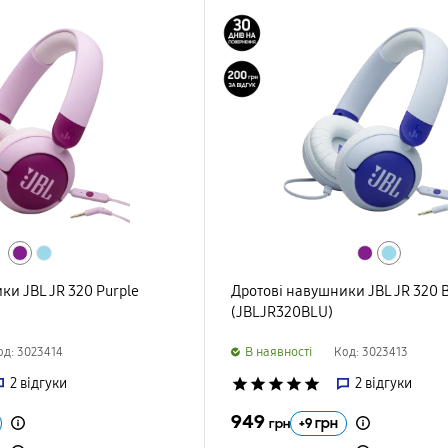
ки JBL JR 320 Purple
Дротові навушники JBL JR 320 
(JBLJR320BLU)
B наявності
од: 3023414
Код: 3023413
2
відгуки
star
star
star
star
star
2
відгуки
949
+
9
грн
грн