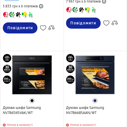
7 967 грн х 6
платежів
5 833 грн х 6
платежів
6
5
5
5
5
6
5
5
5
5
Повідомити
Повідомити
Духова шафа Samsung
Духова шафа Samsung
NV7B4345VAK/WT
NV7B6685AAN/WT
Немає в наявності
Немає в наявності