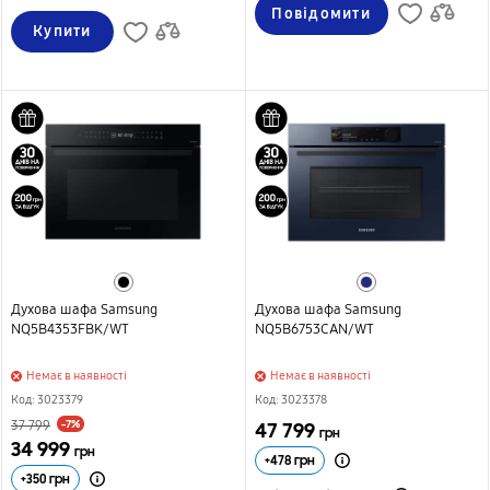
Повідомити
Купити
Духова шафа Samsung
Духова шафа Samsung
NQ5B4353FBK/WT
NQ5B6753CAN/WT
Немає в наявності
Немає в наявності
Код: 3023379
Код: 3023378
-7%
37 799
47 799
грн
34 999
грн
+
478
грн
+
350
грн