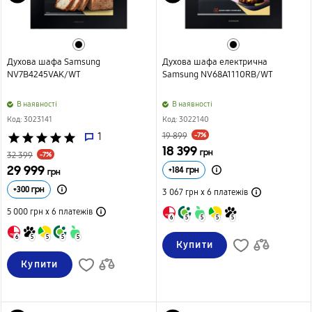
Духова шафа Samsung
Духова шафа електрична
NV7B4245VAK/WT
Samsung NV68A1110RB/WT
B наявності
B наявності
Код: 3023141
Код: 3022140
-7%
star
star
star
star
star
1
19 899
18 399
грн
-7%
32 399
29 999
+
184
грн
грн
+
300
грн
3 067 грн х 6
платежів
5 000 грн х 6
платежів
6
5
5
5
5
6
5
5
5
5
Купити
Купити