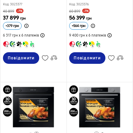
Код: 3023377
Код: 3023376
-7%
-7%
40 899
60 899
37 899
56 399
грн
грн
+
379
грн
+
564
грн
6 317 грн х 6
платежів
9 400 грн х 6
платежів
6
5
5
5
5
6
5
5
5
5
Повідомити
Повідомити