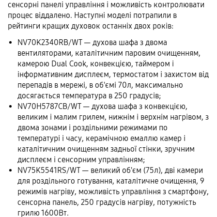
сенсорні панелі управління і можливість контролювати
процес віддалено. Наступні моделі потрапили в
рейтинги кращих духовок останніх двох років:
NV70K2340RB/WT — духова шафа з двома
вентиляторами, каталітичним паровим очищенням,
камерою Dual Cook, конвекцією, таймером і
інформативним дисплеєм, термостатом і захистом від
перепадів в мережі, в об'ємі 70л, максимально
досягається температура в 250 градусів;
NV70H5787CB/WT — духова шафа з конвекцією,
великим і малим грилем, нижнім і верхнім нагрівом, з
двома зонами і роздільними режимами по
температурі і часу, керамічною емаллю камер і
каталітичним очищенням задньої стінки, зручним
дисплеєм і сенсорним управлінням;
NV75K5541RS/WT — великий об'єм (75л), дві камери
для роздільного готування, каталітичне очищення, 9
режимів нагріву, можливість управління з смартфону,
сенсорна панель, 250 градусів нагріву, потужність
грилю 1600Вт.