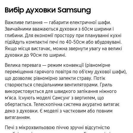
Вибір духовки Samsung
Важливе питання — габарити електричної шафи.
Звичайними вважаються духовки з 60см ширини і
глибини. Для економії простору при плануванні кухні
підійдуть компактні печі по 40-50см або вбудовувані.
Якщо місця вистачає, можна звернути увагу на великі
духовки до 90см по ширині.
Велика перевага — режим конвекції (рівномірне
переміщення гарячого повітря по об'єму духової шафи),
що дозволяє рівномірно запекти страву. Потік
створюється спеціальними вентиляторами. Гриль
використовується для швидкого запікання ніжного
м'яса. Існують моделі Самсунг з вертилем, що
обертається. Телескопічна система акуратно витягає
деко з духовки. Є моделі з частковим або повним
витяганням.
Печі з мікрохвильовою піччю зручні відсутністю