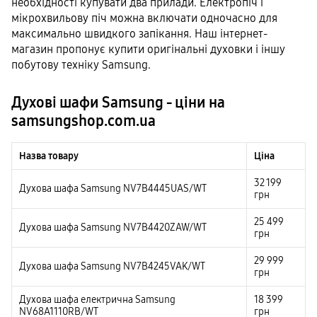
необхідності купувати два прилади. Електропіч і
мікрохвильову піч можна включати одночасно для
максимально швидкого запікання. Наш інтернет-
магазин пропонує купити оригінальні духовки і іншу
побутову техніку Samsung.
Духові шафи Samsung - ціни на
samsungshop.com.ua
Назва товару
Ціна
32 199
Духова шафа Samsung NV7B4445UAS/WT
грн
25 499
Духова шафа Samsung NV7B4420ZAW/WT
грн
29 999
Духова шафа Samsung NV7B4245VAK/WT
грн
Духова шафа електрична Samsung
18 399
NV68A1110RB/WT
грн