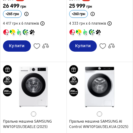
26 499
25 999
грн
грн
+
265
грн
+
260
грн
4 417 грн х 6
платежів
4 333 грн х 6
платежів
6
5
5
5
5
6
5
5
5
5
Купити
Купити
Пральна машина SAMSUNG
Пральна машина SAMSUNG AI
WW10FG5U3EAELE (2025)
Control WW10FG6U3ELKUA (2025)