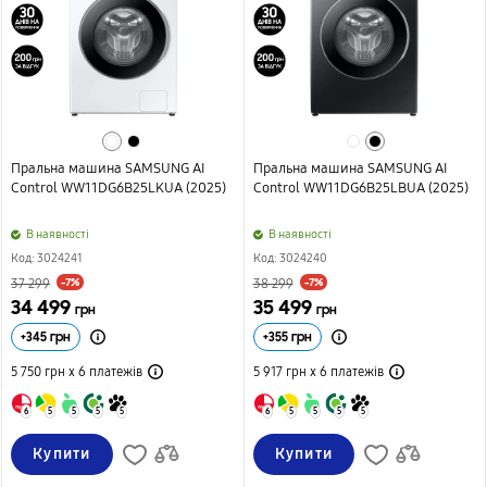
Пральна машина SAMSUNG AI
Пральна машина SAMSUNG AI
Control WW11DG6B25LKUA (2025)
Control WW11DG6B25LBUA (2025)
B наявності
B наявності
Код: 3024241
Код: 3024240
-7%
-7%
37 299
38 299
34 499
35 499
грн
грн
+
345
грн
+
355
грн
5 750 грн х 6
платежів
5 917 грн х 6
платежів
6
5
5
5
5
6
5
5
5
5
Купити
Купити