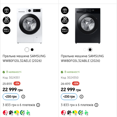
Пральна машина SAMSUNG
Пральна машина SAMSUNG
WW80FG5L32AELE (2026)
WW80FG5L32ABLE (2026)
B наявності
B наявності
Код: 3024351
Код: 3024350
-11%
-13%
25 899
26 499
22 999
22 999
грн
грн
+
230
грн
+
230
грн
3 833 грн х 6
платежів
3 833 грн х 6
платежів
6
5
5
5
5
6
5
5
5
5