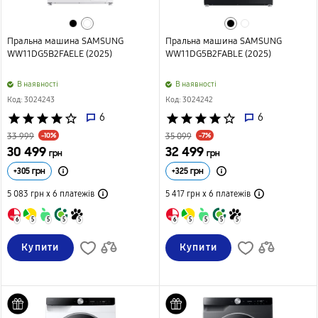
Пральна машина SAMSUNG
Пральна машина SAMSUNG
WW11DG5B2FAELE (2025)
WW11DG5B2FABLE (2025)
B наявності
B наявності
Код: 3024243
Код: 3024242
star
star
star
star
star_border
6
star
star
star
star
star_border
6
-10%
-7%
33 999
35 099
30 499
32 499
грн
грн
+
305
грн
+
325
грн
5 083 грн х 6
платежів
5 417 грн х 6
платежів
6
5
5
5
5
6
5
5
5
5
Купити
Купити