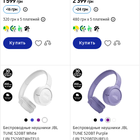
1 599
2 399
грн
грн
+
16
грн
+
24
грн
320 грн х 5
платежей
480 грн х 5
платежей
5
5
5
5
5
5
5
5
Купить
Купить
Беспроводные наушники JBL
Беспроводные наушники JBL
TUNE 520BT White
TUNE 520BT Purple
(JBLT520BTWHTEU)
(JBLT520BTPUREU)