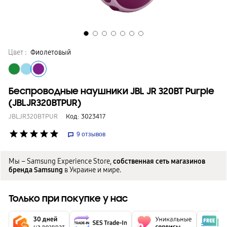
Цвет :
Фиолетовый
Беспроводные наушники JBL JR 320BT Purple
(JBLJR320BTPUR)
JBLJR320BTPUR
Код:
3023417
star
star
star
star
star
9
отзывов
Мы – Samsung Experience Store,
собственная сеть магазинов
бренда Samsung
в Украине и мире.
Только при покупке у нас