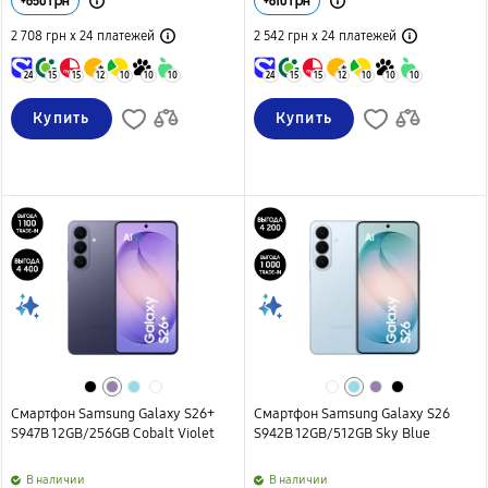
+
650
грн
+
610
грн
2 708 грн х 24
платежей
2 542 грн х 24
платежей
24
15
15
12
10
10
10
24
15
15
12
10
10
10
Купить
Купить
Смартфон Samsung Galaxy S26+
Смартфон Samsung Galaxy S26
S947B 12GB/256GB Cobalt Violet
S942B 12GB/512GB Sky Blue
B наличии
B наличии