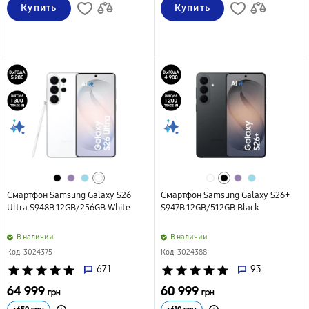
Купить
Купить
Смартфон Samsung Galaxy S26
Смартфон Samsung Galaxy S26+
Ultra S948B 12GB/256GB White
S947B 12GB/512GB Black
B наличии
B наличии
Код: 3024375
Код: 3024388
star
star
star
star
star
671
star
star
star
star
star
93
64 999
60 999
грн
грн