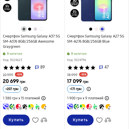
Смартфон Samsung Galaxy A37 5G
Смартфон Samsung Galaxy A27 5G
SM-A376 8GB/256GB Awesome
SM-A276 8GB/256GB Blue
Graygreen
B наличии
B наличии
Код: 3024623
Код: 3024796
star
star
star
star
star
89
star
star
star
star
star
47
-10%
-10%
22 999
18 999
20 699
17 099
грн
грн
+
207
грн
+
171
грн
1 380 грн х 15
платежей
1 900 грн х 9
платежей
15
12
10
8
8
8
6
9
7
6
6
6
6
6
Купить
Купить