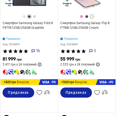
Смартфон Samsung Galaxy Fold 8
Смартфон Samsung Galaxy Flip 8
F971B 12GB/256GB Graphite
F776B 12GB/256GB Cream
Предзаказ
Предзаказ
Код: 3024874
Код: 3024869
star
star
star
star
star
16
star
star
star
star
star
5
81 999
55 999
грн
грн
3 417 грн х 24
платежей
2 333 грн х 24
платежей
24
18
13
10
10
10
24
18
13
10
10
10
-5%
-4%
+820 грн
бонусов
+560 грн
бонусов
Предзаказ
Предзаказ