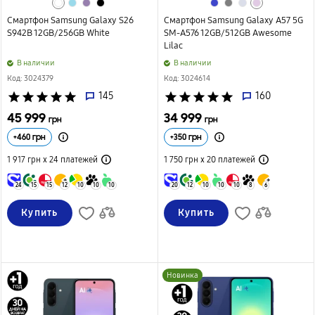
Смартфон Samsung Galaxy S26
Смартфон Samsung Galaxy A57 5G
S942B 12GB/256GB White
SM-A576 12GB/512GB Awesome
Lilac
B наличии
B наличии
Код: 3024379
Код: 3024614
star
star
star
star
star
145
star
star
star
star
star
160
45 999
34 999
грн
грн
+
460
грн
+
350
грн
1 917 грн х 24
платежей
1 750 грн х 20
платежей
24
15
15
12
10
10
10
20
12
10
10
10
8
6
Купить
Купить
Новинка