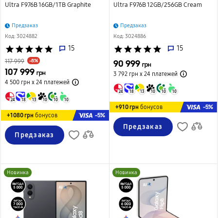
Ultra F976B 16GB/1TB Graphite
Ultra F976B 12GB/256GB Cream
Предзаказ
Предзаказ
Код: 3024882
Код: 3024886
star
star
star
star
star
15
star
star
star
star
star
15
-8%
117 999
90 999
грн
107 999
грн
3 792 грн х 24
платежей
4 500 грн х 24
платежей
24
18
13
10
10
10
24
18
13
10
10
10
-5%
+910 грн
бонусов
-5%
+1080 грн
бонусов
Предзаказ
Предзаказ
Новинка
Новинка