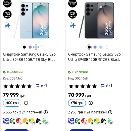
Смартфон Samsung Galaxy S26
Смартфон Samsung Galaxy S26
Ultra S948B 16GB/1TB Sky Blue
Ultra S948B 12GB/512GB Black
B наличии
B наличии
Код: 3024366
Код: 3024368
star
star
star
star
star
671
star
star
star
star
star
671
79 999
70 999
грн
грн
+
800
грн
+
710
грн
3 333 грн х 24
платежей
2 958 грн х 24
платежей
24
15
15
12
10
10
10
24
15
15
12
10
10
10