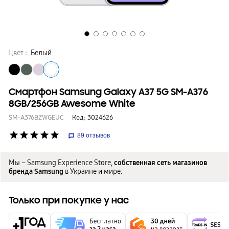
Цвет :
Белый
Смартфон Samsung Galaxy A37 5G SM-A376
8GB/256GB Awesome White
SM-A376BZWGEUC
Код:
3024626
star
star
star
star
star
89
отзывов
Мы – Samsung Experience Store,
собственная сеть магазинов
бренда Samsung
в Украине и мире.
Только при покупке у нас