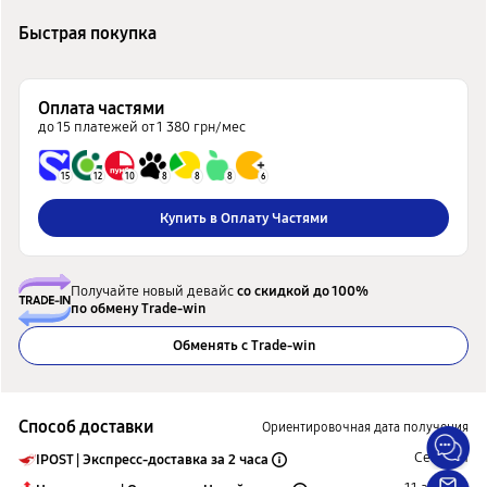
Быстрая покупка
Оплата частями
до 15 платежей от 1 380 грн/мес
15
12
10
8
8
8
6
Купить в Оплату Частями
Получайте новый девайс
со скидкой до 100%
по обмену Trade-win
Обменять с Trade-win
Способ доставки
Ориентировочная дата получения
Сегодня
IPOST | Экспресс-доставка за 2 часа