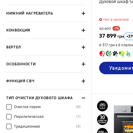
Духовой шкаф 
НИЖНИЙ НАГРЕВАТЕЛЬ
Нет в наличии
40 899
-7%
КОНВЕКЦИЯ
37 899
+
37
грн
6 317 грн х 6
плате
ВЕРТЕЛ
6
5
5
5
5
ОСОБЕННОСТИ
Уведоми
ФУНКЦИЯ СВЧ
ТИП ОЧИСТКИ ДУХОВОГО ШКАФА
Очистка паром
(8)
Пиролитическая
(1)
Традиционная
(4)