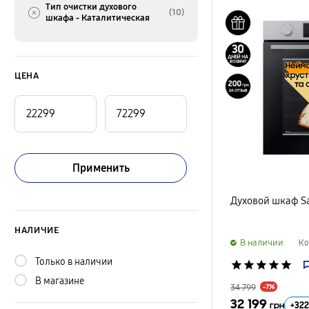
Тип очистки духового
(10)
шкафа -
Каталитическая
ЦЕНА
Применить
Духовой шкаф 
НАЛИЧИЕ
B наличии
Ко
Только в наличии
star
star
star
star
star
В магазине
34 799
-7%
32 199
+
322
грн