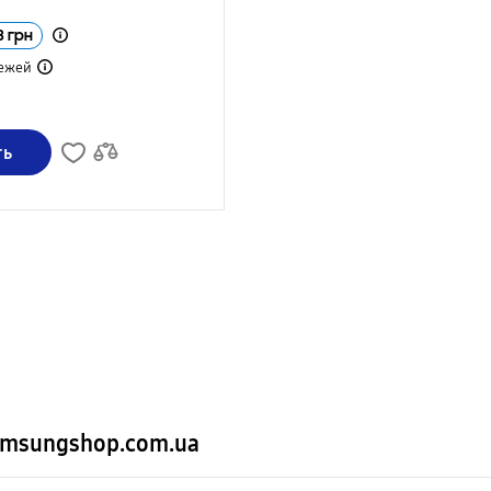
3
грн
ежей
ть
amsungshop.com.ua