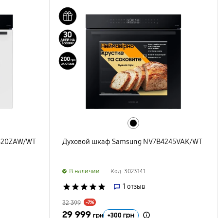
420ZAW/WT
Духовой шкаф Samsung NV7B4245VAK/WT
B наличии
Код: 3023141
star
star
star
star
star
1
отзыв
32 399
-7%
29 999
+
300
грн
грн