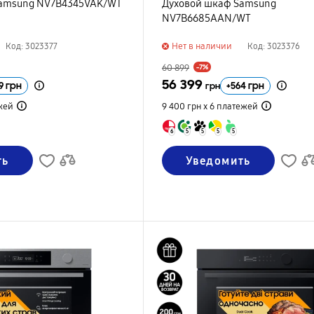
Samsung NV7B4345VAK/WT
Духовой шкаф Samsung
NV7B6685AAN/WT
Нет в наличии
Код: 3023377
Код: 3023376
60 899
-7%
56 399
9
грн
+
564
грн
грн
жей
9 400 грн х 6
платежей
6
5
5
5
5
ть
Уведомить