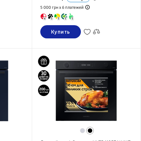
5 000 грн х 6
платежей
6
5
5
5
5
Купить