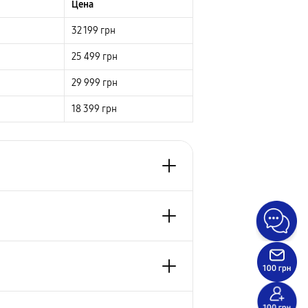
Цена
32 199
грн
25 499
грн
29 999
грн
18 399
грн