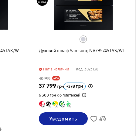
645TAK/WT
Духовой шкаф Samsung NV7B5745TAS/WT
Нет в наличии
Код: 3023138
40 799
-7%
37 799
+
378
грн
грн
6 300 грн х 6
платежей
6
5
5
5
5
Уведомить