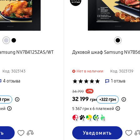
Samsung NV7B4125ZAS/WT
Духовой шкаф Samsung NV7B5
Нет в наличии
Код: 3023143
Код: 3023139
4
отзыва
star
star
star
star
star
1
отзыв
34 799
-7%
32 199
3
грн
+
322
грн
грн
жей
5 367 грн х 6
платежей
6
5
5
5
5
ть
Уведомить