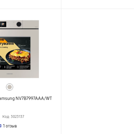
Samsung NV7B7997AAA/WT
Код: 3023137
1
отзыв