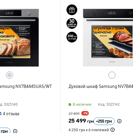
Samsung NV7B4445UAS/WT
Духовой шкаф Samsung NV7B4
B наличии
д: 3023140
Код: 3023142
4
отзыва
27 499
-7%
25 499
+
255
грн
грн
4 250 грн х 6
платежей
грн