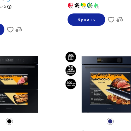
жей
6
5
5
5
5
Купить