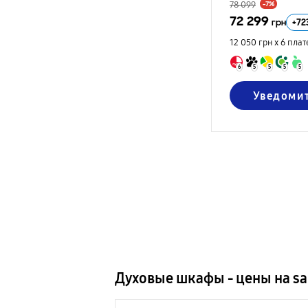
78 099
-7%
72 299
+
72
грн
12 050 грн х 6
плат
6
5
5
5
5
Уведоми
Духовые шкафы - цены на s