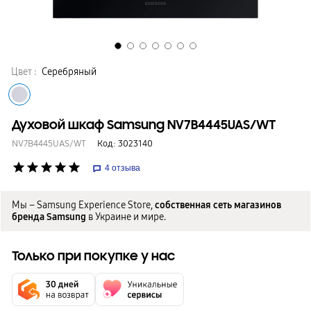
Цвет :
Серебряный
Духовой шкаф Samsung NV7B4445UAS/WT
NV7B4445UAS/WT
Код:
3023140
star
star
star
star
star
4
отзыва
Мы – Samsung Experience Store,
собственная сеть магазинов
бренда Samsung
в Украине и мире.
Только при покупке у нас