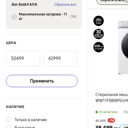
ВЫ ВЫБРАЛИ
Сбросить все
Максимальная загрузка -
11
(14)
кг
ЦЕНА
Применить
Стиральная маш
WW11FB8B95GHU
НАЛИЧИЕ
B наличии
Ко
Только в наличии
41 599
-7%
38 499
В магазине