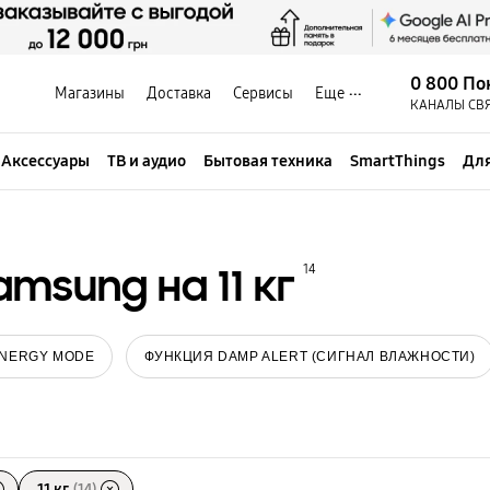
0 800 По
Магазины
Доставка
Сервисы
Еще
КАНАЛЫ СВ
Аксессуары
ТВ и аудио
Бытовая техника
SmartThings
Для
msung на 11 кг
14
ENERGY MODE
ФУНКЦИЯ DAMP ALERT (СИГНАЛ ВЛАЖНОСТИ)
11 кг
(14)