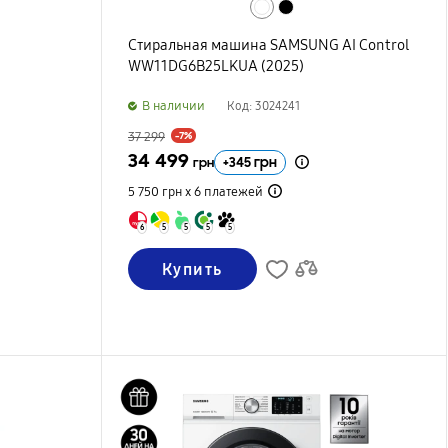
Стиральная машина SAMSUNG AI Control
WW11DG6B25LKUA (2025)
B наличии
Код: 3024241
37 299
-7%
34 499
+
345
грн
грн
5 750 грн х 6
платежей
6
5
5
5
5
Купить