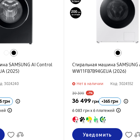
ина SAMSUNG AI Control
Стиральная машина SAMSUNG A
A (2025)
WW11FB7B94GEUA (2026)
Нет в наличии
д: 3024240
Код: 3024552
39 399
-7%
36 499
5
грн
+
365
грн
грн
жей
6 083 грн х 6
платежей
6
5
5
5
5
Уведомить