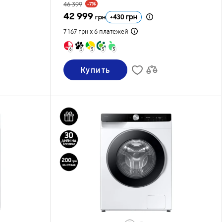
46 399
-7%
42 999
+
430
грн
грн
7 167 грн х 6
платежей
6
5
5
5
5
Купить