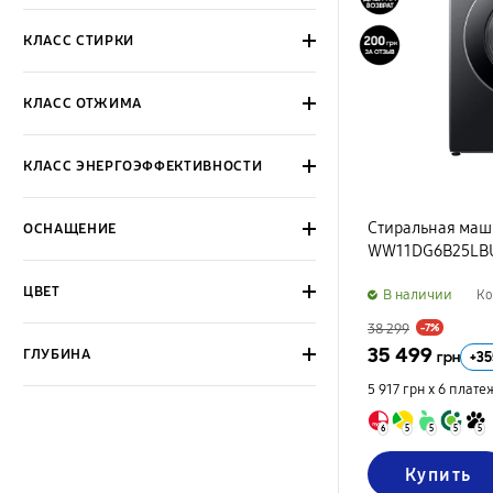
КЛАСС СТИРКИ
КЛАСС ОТЖИМА
КЛАСС ЭНЕРГОЭФФЕКТИВНОСТИ
Стиральная маш
ОСНАЩЕНИЕ
WW11DG6B25LBU
ЦВЕТ
B наличии
Ко
38 299
-7%
35 499
ГЛУБИНА
+
35
грн
5 917 грн х 6
плате
6
5
5
5
5
Купить