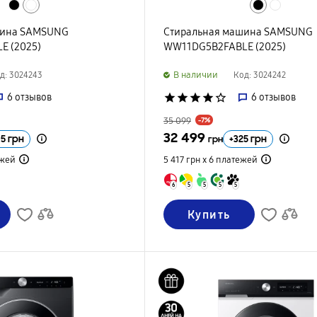
шина SAMSUNG
Стиральная машина SAMSUNG
E (2025)
WW11DG5B2FABLE (2025)
B наличии
д: 3024243
Код: 3024242
6
отзывов
star
star
star
star
star_border
6
отзывов
35 099
-7%
32 499
05
грн
+
325
грн
грн
жей
5 417 грн х 6
платежей
6
5
5
5
5
Купить