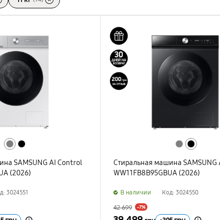
ина SAMSUNG AI Control
Стиральная машина SAMSUNG A
A (2026)
WW11FB8B95GBUA (2026)
B наличии
д: 3024551
Код: 3024550
42 699
-7%
39 499