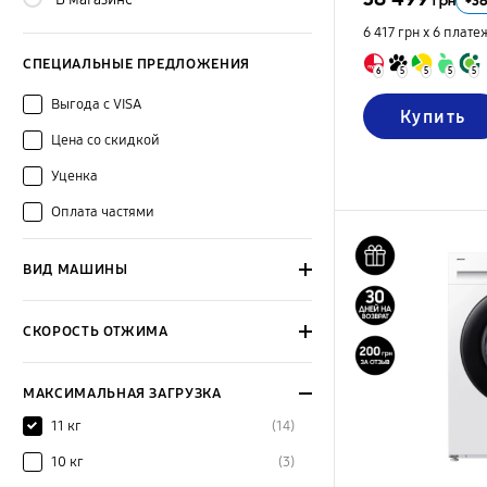
+
3
грн
6 417 грн х 6
плате
СПЕЦИАЛЬНЫЕ ПРЕДЛОЖЕНИЯ
6
5
5
5
5
Выгода с VISA
Купить
Цена со скидкой
Уценка
Оплата частями
ВИД МАШИНЫ
СКОРОСТЬ ОТЖИМА
МАКСИМАЛЬНАЯ ЗАГРУЗКА
11 кг
(14)
10 кг
(3)