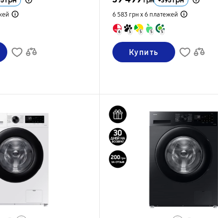
85
грн
+
395
грн
грн
жей
6 583 грн х 6
платежей
6
5
5
5
5
Купить