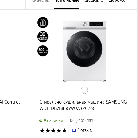
Сначала:
Популярные
Дешевле
Дороже
I Control
Стирально-сушильная машина SAMSUNG
WD11DB7B85GWUA (2026)
B наличии
Код: 3024353
star
star
star
star
star
1
отзыв