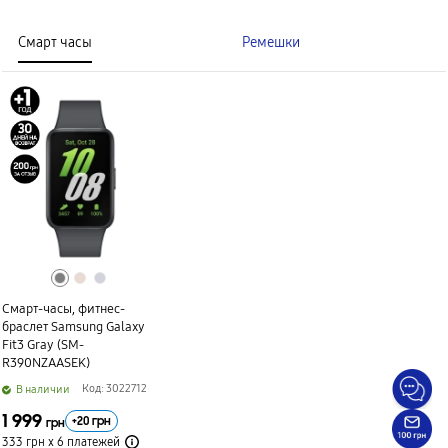
Смарт часы
Ремешки
Смарт-часы, фитнес-
браслет Samsung Galaxy
Fit3 Gray (SM-
R390NZAASEK)
Код: 3022712
B наличии
1 999
+
20
грн
грн
333 грн х 6
платежей