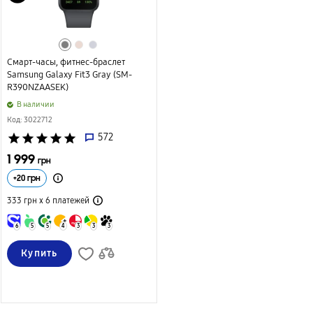
Смарт-часы, фитнес-браслет
Samsung Galaxy Fit3 Gray (SM-
R390NZAASEK)
B наличии
Код: 3022712
star
star
star
star
star
572
1 999
грн
+
20
грн
333 грн х 6
платежей
6
5
5
4
3
3
3
Купить