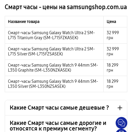
Смарт часы - цены на samsungshop.com.ua
Название товара
Цена
Смарт-часы Samsung Galaxy Watch Ultra 2 SM-
32 999
L715 Titanium Gray (SM-L715FZKASEK)
грн
Смарт-часы Samsung Galaxy Watch Ultra 2 SM-
32 999
L715 Silver (SM-L715FZSASEK)
грн
Смарт-часы Samsung Galaxy Watch 9 44mm SM-
18 299
L350 Graphite (SM-L350NZKASEK)
грн
Смарт-часы Samsung Galaxy Watch 9 44mm SM-
18 299
L350 Silver (SM-L350NZSASEK)
грн
Какие Смарт часы самые дешевые ?
Какие Смарт часы самые дорогие и
относятся к премиум сегменту?
Смарт-часы, фитнес-браслет Samsung Galaxy Fit3
1 999 грн