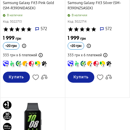
Samsung Galaxy Fit3 Pink Gold
Samsung Galaxy Fit3 Silver (SM-
(SM-R390NIDASEK)
R390NZSASEK)
B наличии
B наличии
Код: 3022713
Код: 3022714
star
star
star
star
star
572
star
star
star
star
star
572
1 999
1 999
грн
грн
+
20
грн
+
20
грн
333 грн х 6
платежей
333 грн х 6
платежей
6
5
5
4
3
3
3
6
5
5
4
3
3
3
Купить
Купить