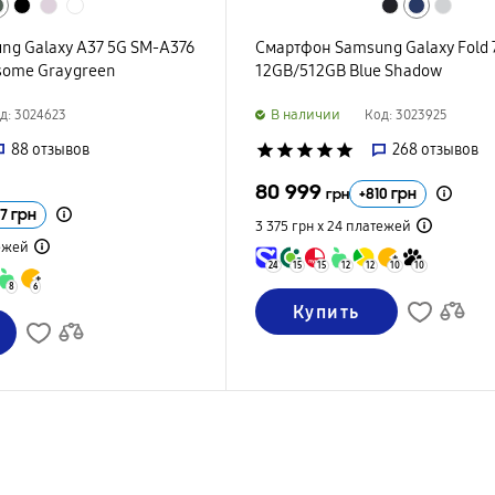
ng Galaxy A37 5G SM-A376
Смартфон Samsung Galaxy Fold 
ome Graygreen
12GB/512GB Blue Shadow
B наличии
д: 3024623
Код: 3023925
88
отзывов
star
star
star
star
star
268
отзывов
80 999
+
810
грн
грн
7
грн
3 375 грн х 24
платежей
ежей
24
15
15
12
12
10
10
8
6
Купить