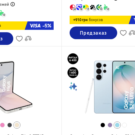
ежей
24
18
13
10
10
10
10
+910 грн
бонусов
-5%
в
Предзаказ
з