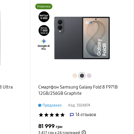
Новинка
 Ultra
Смартфон Samsung Galaxy Fold 8 F971B
12GB/256GB Graphite
Предзаказ
Код: 3024874
star
star
star
star
star
14
отзывов
81 999
грн
3 417 грн х 24
платежей