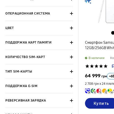
ОПЕРАЦИОННАЯ СИСТЕМА
ЦВЕТ
Смартфон Samsun
ПОДДЕРЖКА КАРТ ПАМЯТИ
12GB/256GB Whi
КОЛИЧЕСТВО SIM-КАРТ
B наличии
Ко
star
star
star
star
star
ТИП SIM-КАРТЫ
64 999
+
6
грн
2 708 грн х 24
плат
ПОДДЕРЖКА E-SIM
24
15
15
12
10
РЕВЕРСИВНАЯ ЗАРЯДКА
Купить