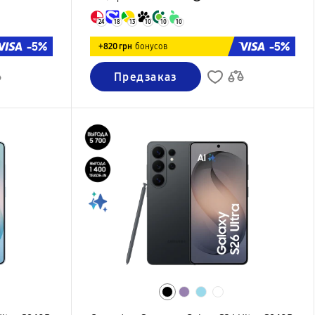
24
18
13
10
10
10
-5%
-5%
+820 грн
бонусов
Предзаказ