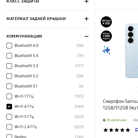
КЛАСС ЗАЩИТЫ
МАТЕРИАЛ ЗАДНЕЙ КРЫШКИ
КОММУНИКАЦИИ
Bluetooth 6.0
(58)
Bluetooth 5.4
(75)
Bluetooth 5.3
(111)
Bluetooth 5.2
(28)
Bluetooth 5.1
(6)
Wi-Fi 7 ГГц
(103)
Смартфон Samsu
Wi-Fi 6 ГГц
(244)
12GB/512GB Sky 
Wi-Fi 5 ГГц
(223)
B наличии
Ко
Wi-Fi 2.4 ГГц
(223)
star
star
star
star
star
Beidou
(196)