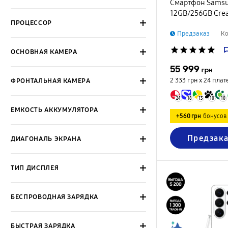
Смартфон Samsun
12GB/256GB Cre
ПРОЦЕССОР
Предзаказ
Ко
star
star
star
star
star
ОСНОВНАЯ КАМЕРА
55 999
грн
2 333 грн х 24
плат
ФРОНТАЛЬНАЯ КАМЕРА
24
18
13
10
10
ЕМКОСТЬ АККУМУЛЯТОРА
+560 грн
бонусов
Предзака
ДИАГОНАЛЬ ЭКРАНА
ТИП ДИСПЛЕЯ
БЕСПРОВОДНАЯ ЗАРЯДКА
БЫСТРАЯ ЗАРЯДКА