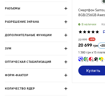
РАЗЪЕМЫ
Смартфон Samsu
8GB/256GB Awes
РАЗРЕШЕНИЕ ЭКРАНА
B наличии
Ко
star
star
star
star
star
ДОПОЛНИТЕЛЬНЫЕ ФУНКЦИИ
22 999
-10%
20 699
+
20
грн
ЗУМ
1 380 грн х 15
плат
15
12
10
8
8
ОПТИЧЕСКАЯ СТАБИЛИЗАЦИЯ
Купить
ФОРМ-ФАКТОР
КОЛИЧЕСТВО ЯДЕР