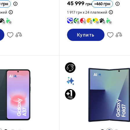
45 999
0
грн
+
460
грн
грн
ежей
1 917 грн х 24
платежей
10
10
24
15
15
12
10
10
10
Купить