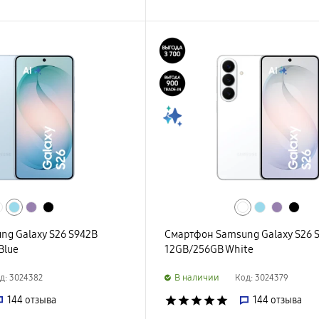
ng Galaxy S26 S942B
Смартфон Samsung Galaxy S26 
Blue
12GB/256GB White
B наличии
д: 3024382
Код: 3024379
144
отзыва
star
star
star
star
star
144
отзыва