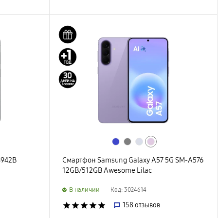
S942B
Смартфон Samsung Galaxy A57 5G SM-A576
12GB/512GB Awesome Lilac
B наличии
Код: 3024614
star
star
star
star
star
158
отзывов