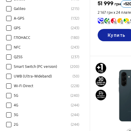
51 999
+
52
грн
Galileo
(215)
2 167 грн х 24
плат
A-GPS
(132)
24
15
15
12
10
GPS
(243)
Купить
ГЛОНАСС
(180)
NFC
(243)
QZSS
(237)
Smart Switch (PC version)
(200)
UWB (Ultra-Wideband)
(50)
Wi-Fi Direct
(228)
5G
(240)
4G
(244)
3G
(244)
2G
(244)