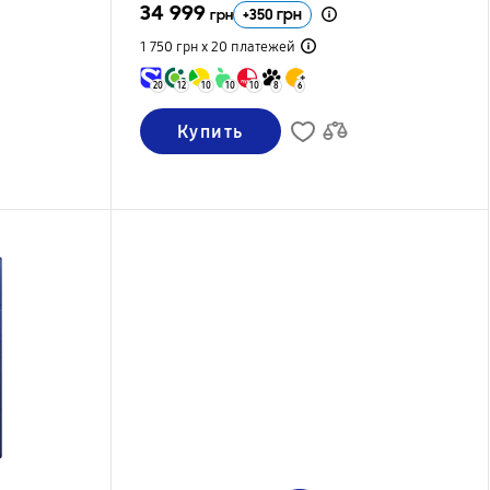
34 999
+
350
грн
грн
1 750 грн х 20
платежей
20
12
10
10
10
8
6
Купить