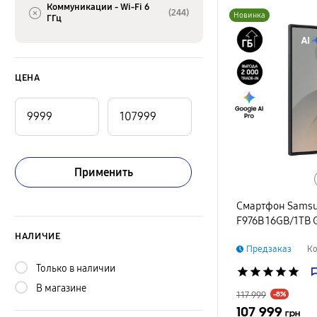
Коммуникации -
Wi-Fi 6
(244)
Новинка
ГГц
ЦЕНА
Применить
Смартфон Samsun
F976B 16GB/1TB 
НАЛИЧИЕ
Предзаказ
Ко
Только в наличии
star
star
star
star
star
В магазине
117 999
-8%
107 999
грн