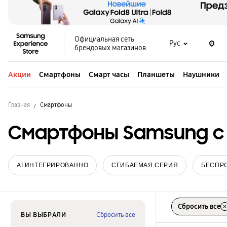
Официальная сеть
Рус
брендовых магазинов
Акции
Смартфоны
Смарт часы
Планшеты
Наушники
Главная
Смартфоны
Смартфоны Samsung с W
AI ИНТЕГРИРОВАННО
СГИБАЕМАЯ СЕРИЯ
БЕСПР
Сбросить все
ВЫ ВЫБРАЛИ
Сбросить все