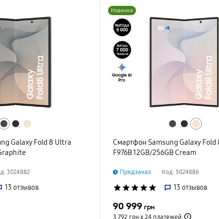
Новинка
g Galaxy Fold 8 Ultra
Смартфон Samsung Galaxy Fold 8
Graphite
F976B 12GB/256GB Cream
Предзаказ
д: 3024882
Код: 3024886
13
отзывов
star
star
star
star
star
13
отзывов
90 999
грн
3 792 грн х 24
платежей