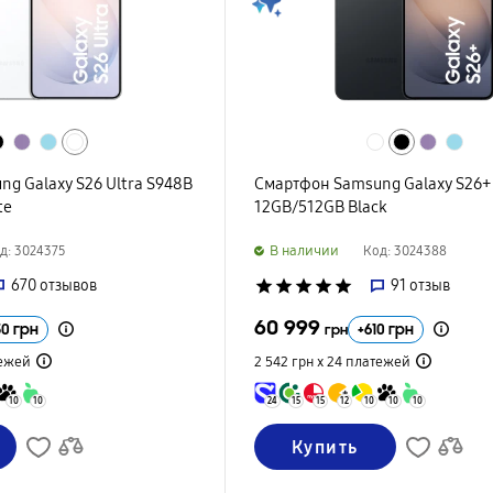
g Galaxy S26 Ultra S948B
Смартфон Samsung Galaxy S26+
te
12GB/512GB Black
B наличии
д: 3024375
Код: 3024388
670
отзывов
star
star
star
star
star
91
отзыв
60 999
50
грн
+
610
грн
грн
ежей
2 542 грн х 24
платежей
10
10
24
15
15
12
10
10
10
Купить