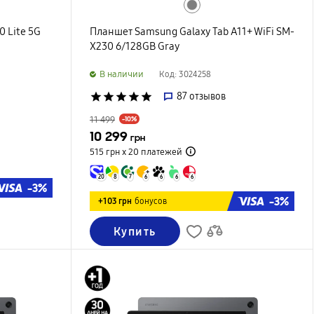
0 Lite 5G
Планшет Samsung Galaxy Tab A11+ WiFi SM-
X230 6/128GB Gray
B наличии
Код: 3024258
star
star
star
star
star
87
отзывов
11 499
-10%
10 299
грн
515 грн х 20
платежей
20
8
7
6
6
6
6
-3%
-3%
+103 грн
бонусов
Купить