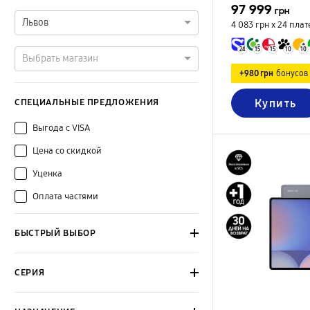
97 999
грн
Львов
4 083 грн х 24
плат
24
15
15
10
10
Выбрать магазин
+980 грн
бонусов
Купить
СПЕЦИАЛЬНЫЕ ПРЕДЛОЖЕНИЯ
Выгода с VISA
Цена со скидкой
Уценка
Оплата частями
БЫСТРЫЙ ВЫБОР
СЕРИЯ