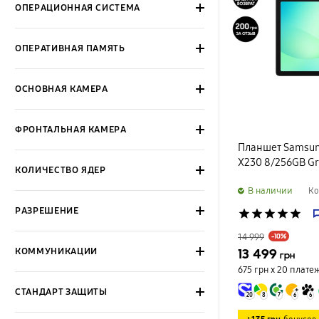
ОПЕРАЦИОННАЯ СИСТЕМА
ОПЕРАТИВНАЯ ПАМЯТЬ
ОСНОВНАЯ КАМЕРА
ФРОНТАЛЬНАЯ КАМЕРА
Планшет Samsung
X230 8/256GB G
КОЛИЧЕСТВО ЯДЕР
B наличии
Ко
РАЗРЕШЕНИЕ
star
star
star
star
star
14 999
-10%
13 499
КОММУНИКАЦИИ
грн
675 грн х 20
плате
СТАНДАРТ ЗАЩИТЫ
20
8
7
6
6