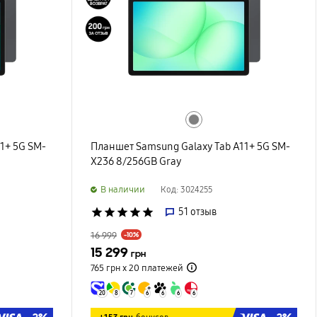
1+ 5G SM-
Планшет Samsung Galaxy Tab A11+ 5G SM-
X236 8/256GB Gray
B наличии
Код: 3024255
star
star
star
star
star
51
отзыв
16 999
-10%
15 299
грн
765 грн х 20
платежей
20
8
7
6
6
6
6