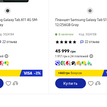
 Galaxy Tab A11 4G SM-
Планшет Samsung Galaxy Tab S1
ay
12/256GB Gray
B наличии
д: 3024184
Код: 3024108
22
отзыва
star
star
star
star
star
22
отзыва
45 999
грн
ей
1 917 грн х 24
платежей
6
6
24
15
15
10
10
10
10
-3%
+460 грн
бонусов
Купить