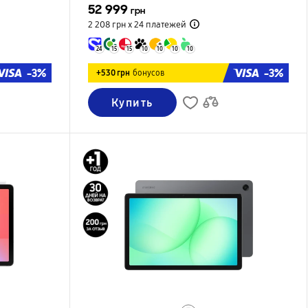
52 999
грн
2 208 грн х 24
платежей
24
15
15
10
10
10
10
-3%
-3%
+530 грн
бонусов
Купить