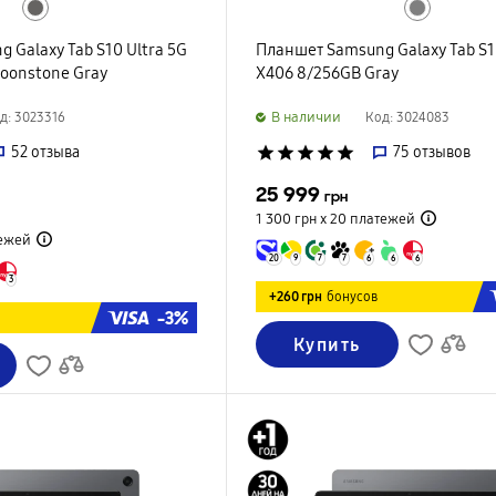
 Galaxy Tab S10 Ultra 5G
Планшет Samsung Galaxy Tab S1
oonstone Gray
X406 8/256GB Gray
B наличии
д: 3023316
Код: 3024083
52
отзыва
star
star
star
star
star
75
отзывов
25 999
грн
1 300 грн х 20
платежей
ежей
20
9
7
7
6
6
6
3
+260 грн
бонусов
-3%
Купить