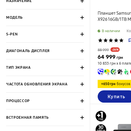
НАЗНАЧЕНИЕ
Планшет Samsung
МОДЕЛЬ
X926 16GB/1TB M
B наличии
Ко
S-PEN
star
star
star
star
star
88 999
-26%
ДИАГОНАЛЬ ДИСПЛЕЯ
64 999
грн
10 833 грн х 6
плат
ТИП ЭКРАНА
6
5
4
4
4
+650 грн
бонусов
ЧАСТОТА ОБНОВЛЕНИЯ ЭКРАНА
Купить
ПРОЦЕССОР
ВСТРОЕННАЯ ПАМЯТЬ