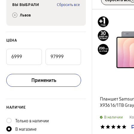
ВЫ ВЫБРАЛИ
Сбросить все
Львов
ЦЕНА
Применить
Планшет Samsung
X936 16/1TB Gra
НАЛИЧИЕ
B наличии
Ко
Только в наличии
star
star
star
star
star
В магазине