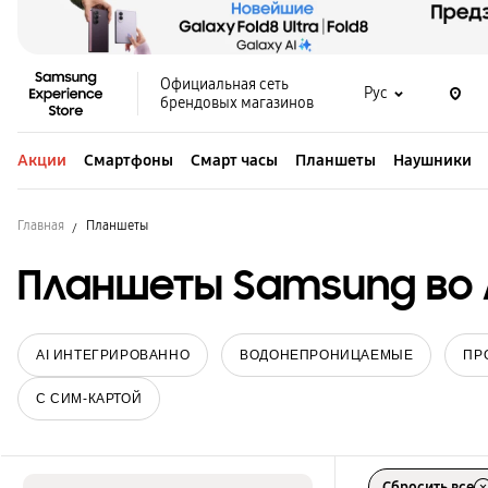
Официальная сеть
Рус
брендовых магазинов
Акции
Смартфоны
Смарт часы
Планшеты
Наушники
Главная
Планшеты
Планшеты Samsung во 
AI ИНТЕГРИРОВАННО
ВОДОНЕПРОНИЦАЕМЫЕ
ПР
С СИМ-КАРТОЙ
Сбросить все