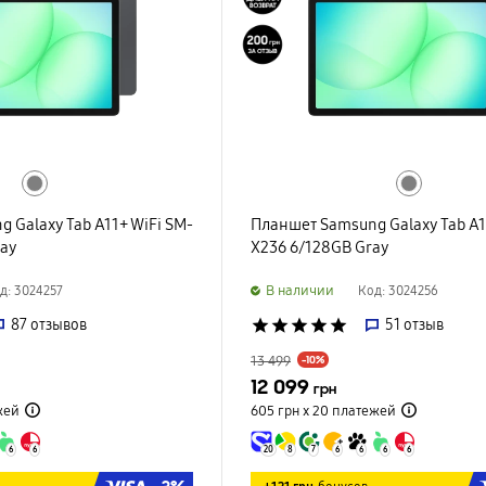
 Galaxy Tab A11+ WiFi SM-
Планшет Samsung Galaxy Tab A1
ray
X236 6/128GB Gray
B наличии
д: 3024257
Код: 3024256
87
отзывов
star
star
star
star
star
51
отзыв
13 499
-10%
12 099
грн
жей
605 грн х 20
платежей
6
6
20
8
7
6
6
6
6