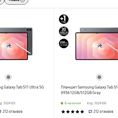
 Galaxy Tab S11 Ultra 5G
Планшет Samsung Galaxy Tab S11
y
X936 12GB/512GB Gray
B наличии
д: 3024105
Код: 3024106
212
отзывов
star
star
star
star
star
212
отзывов