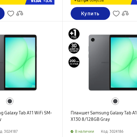
-3%
+121 грн
бонусов
Купить
 Galaxy Tab A11 WiFi SM-
Планшет Samsung Galaxy Tab A1
y
X130 8/128GB Gray
B наличии
д: 3024187
Код: 3024186