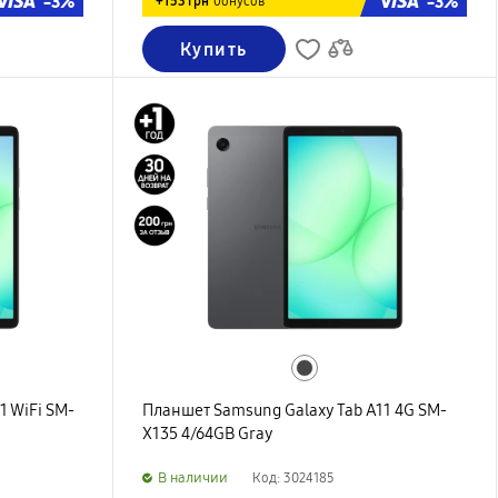
-3%
-3%
+153 грн
бонусов
Купить
1 WiFi SM-
Планшет Samsung Galaxy Tab A11 4G SM-
X135 4/64GB Gray
B наличии
Код: 3024185