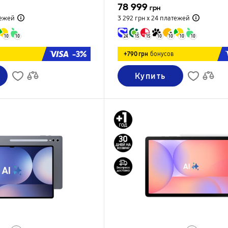
78 999
грн
ежей
3 292 грн х 24
платежей
10
10
24
15
15
10
10
10
10
-3%
+790 грн
бонусов
Купить