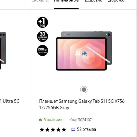
Сначала:
Популярные
Дешевле
Дороже
 Ultra 5G
Планшет Samsung Galaxy Tab S11 5G X736
12/256GB Gray
B наличии
Код: 3024107
star
star
star
star
star
52
отзыва