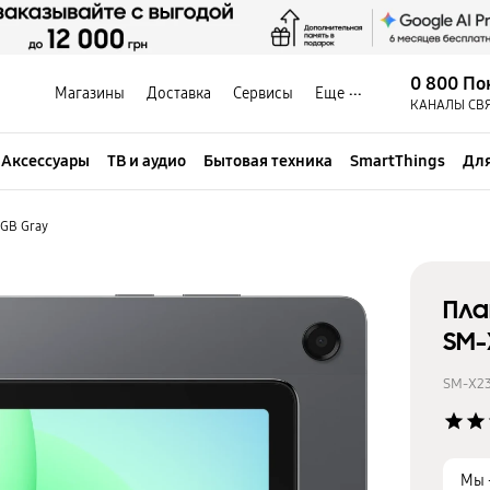
0 800 По
Магазины
Доставка
Сервисы
Еще
КАНАЛЫ СВ
Аксессуары
ТВ и аудио
Бытовая техника
SmartThings
Для
8GB Gray
Пла
SM-
SM-X2
star
star
Мы 