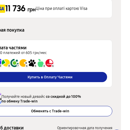
11 736
Ціна при оплаті картою Visa
грн
ая покупка
лата частями
20 платежей от 605 грн/мес
0
8
7
6
6
6
6
Купить в Оплату Частями
Получайте новый девайс
со скидкой до 100%
по обмену Trade-win
Обменять с Trade-win
б доставки
Ориентировочная дата получения