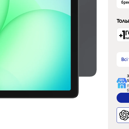
бре
Толь
Всі
З
S
П
б