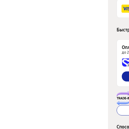
Быстр
Оп
до 
2
Спосо