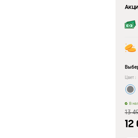
Акци
Выбер
Цвет :
B на
13 4
12