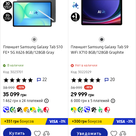
Планшет Samsung Galaxy Tab S10
Планшет Samsung Galaxy Tab S9
FE+ 5G X626 8GB/128GB Gray
WiFi X710 8GB/128GB Graphite
B наличии
Нет в наличии
Код: 3023701
Код: 3022029
star
star
star
star
star
22
star
star
star
star
star
20
-10%
-18%
38 999
36 999
35 099
29 999
грн
грн
1 462 грн х 24
платежей
6 000 грн х 5
платежей
24
12
10
10
10
10
8
5
4
4
4
4
3
-3%
-3%
+351 грн
бонусов
+300 грн
бонусов
Купить
Уведомить