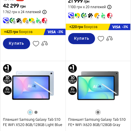
21 999
грн
42 299
грн
1 100 грн х 20
платежей
1 762 грн х 24
платежей
20
9
7
7
6
6
6
24
12
10
10
10
10
8
-3%
+220 грн
бонусов
-3%
+423 грн
бонусов
Купить
Купить
Планшет Samsung Galaxy Tab S10
Планшет Samsung Galaxy Tab S10
FE WiFi X520 8GB/128GB Light Blue
FE+ WiFi X620 8GB/128GB Gray