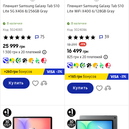
Планшет Samsung Galaxy Tab S10
Планшет Samsung Galaxy Tab S10
Lite 5G X406 8/256GB Gray
Lite WiFi X400 6/128GB Gray
B наличии
B наличии
Код: 3024083
Код: 3024086
star
star
star
star
star
75
star
star
star
star
star
39
-9%
25 999
18 299
грн
16 499
грн
1 300 грн х 20
платежей
825 грн х 20
платежей
20
9
7
7
6
6
6
20
9
7
7
6
6
6
-3%
+260 грн
бонусов
-3%
+165 грн
бонусов
Купить
Купить