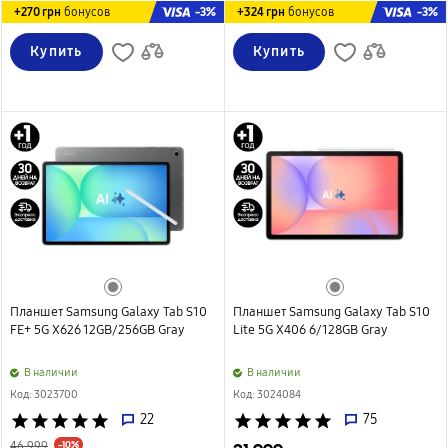
-3%
-3%
+270 грн
бонусов
+324 грн
бонусов
Купить
Купить
Планшет Samsung Galaxy Tab S10
Планшет Samsung Galaxy Tab S10
FE+ 5G X626 12GB/256GB Gray
Lite 5G X406 6/128GB Gray
B наличии
B наличии
Код: 3023700
Код: 3024084
star
star
star
star
star
22
star
star
star
star
star
75
-10%
46 999