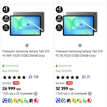
Планшет Samsung Galaxy Tab S10
Планшет Samsung Galaxy Tab S10
FE WiFi X520 12GB/256GB Gray
FE 5G X526 12GB/256GB Gray
B наличии
B наличии
Код: 3023706
Код: 3023702
star
star
star
star
star
128
star
star
star
star
star
25
-10%
-10%
29 999
35 999
26 999
32 399
грн
грн
1 125 грн х 24
платежей
1 350 грн х 24
платежей
24
12
10
10
10
8
8
24
12
10
10
10
10
8