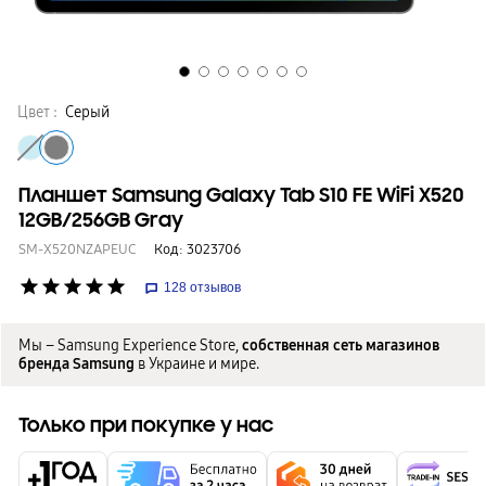
Цвет :
Серый
Планшет Samsung Galaxy Tab S10 FE WiFi X520
12GB/256GB Gray
SM-X520NZAPEUC
Код:
3023706
star
star
star
star
star
128
отзывов
Мы – Samsung Experience Store,
собственная сеть магазинов
бренда Samsung
в Украине и мире.
Только при покупке у нас