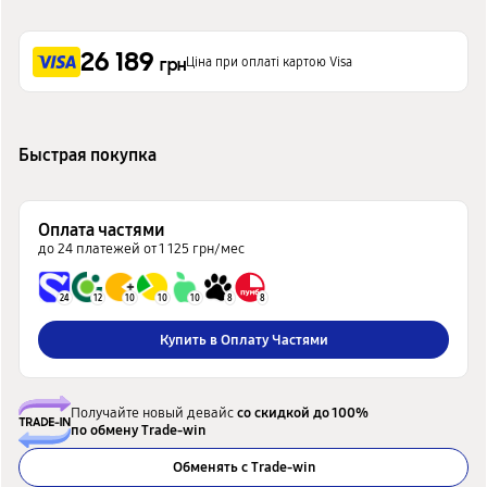
26 189
Ціна при оплаті картою Visa
грн
Быстрая покупка
Оплата частями
до 24 платежей от 1 125 грн/мес
24
12
10
10
10
8
8
Купить в Оплату Частями
Получайте новый девайс
со скидкой до 100%
по обмену Trade-win
Обменять с Trade-win