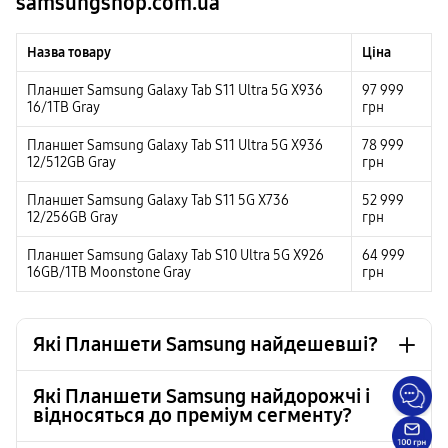
samsungshop.com.ua
Назва товару
Ціна
Планшет Samsung Galaxy Tab S11 Ultra 5G X936
97 999
16/1TB Gray
грн
Планшет Samsung Galaxy Tab S11 Ultra 5G X936
78 999
12/512GB Gray
грн
Планшет Samsung Galaxy Tab S11 5G X736
52 999
12/256GB Gray
грн
Планшет Samsung Galaxy Tab S10 Ultra 5G X926
64 999
16GB/1TB Moonstone Gray
грн
Які Планшети Samsung найдешевші?
Які Планшети Samsung найдорожчі і
відносяться до преміум сегменту?
Планшет Samsung Galaxy Tab A11 WiFi SM-X130
6 999 грн
4/64GB Gray