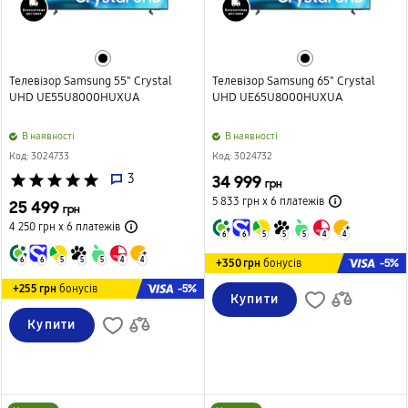
Телевізор Samsung 55" Crystal
Телевізор Samsung 65" Crystal
UHD UE55U8000HUXUA
UHD UE65U8000HUXUA
B наявності
B наявності
Код: 3024733
Код: 3024732
star
star
star
star
star
3
34 999
грн
5 833 грн х 6
платежів
25 499
грн
4 250 грн х 6
платежів
6
6
5
5
5
4
4
6
6
5
5
5
4
4
-5%
+350 грн
бонусів
-5%
+255 грн
бонусів
Купити
Купити