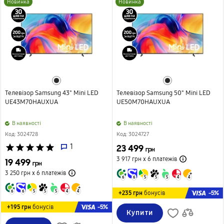
Новинка
Новинка
Телевізор Samsung 43" Mini LED
Телевізор Samsung 50" Mini LED
UE43M70HAUXUA
UE50M70HAUXUA
B наявності
B наявності
Код: 3024728
Код: 3024727
star
star
star
star
star
1
23 499
грн
3 917 грн х 6
платежів
19 499
грн
3 250 грн х 6
платежів
6
6
5
5
5
4
4
6
6
5
5
5
4
4
-5%
+235 грн
бонусів
-5%
+195 грн
бонусів
Купити