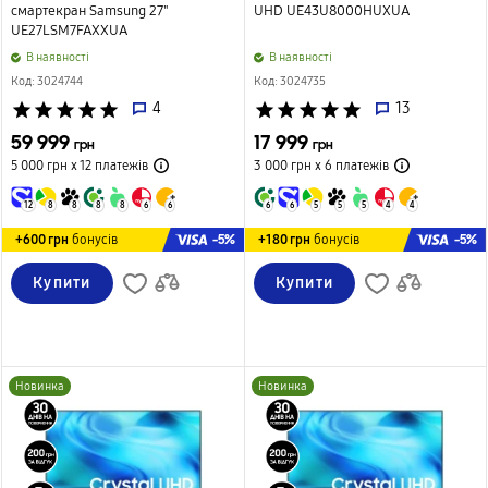
смартекран Samsung 27"
UHD UE43U8000HUXUA
UE27LSM7FAXXUA
B наявності
B наявності
Код: 3024744
Код: 3024735
star
star
star
star
star
4
star
star
star
star
star
13
59 999
17 999
грн
грн
5 000 грн х 12
платежів
3 000 грн х 6
платежів
12
8
8
8
8
6
6
6
6
5
5
5
4
4
-5%
-5%
+600 грн
бонусів
+180 грн
бонусів
Купити
Купити
Новинка
Новинка