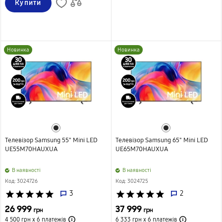
Купити
Новинка
Новинка
Телевізор Samsung 55" Mini LED
Телевізор Samsung 65" Mini LED
UE55M70HAUXUA
UE65M70HAUXUA
B наявності
B наявності
Код: 3024726
Код: 3024725
star
star
star
star
star
3
star
star
star
star
star
2
26 999
37 999
грн
грн
4 500 грн х 6
платежів
6 333 грн х 6
платежів