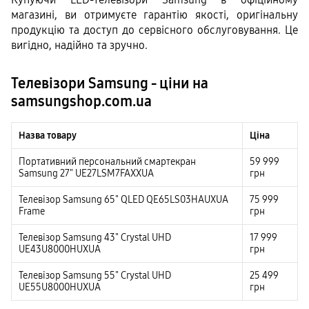
магазині, ви отримуєте гарантію якості, оригінальну 
продукцію та доступ до сервісного обслуговування. Це 
вигідно, надійно та зручно.
Телевізори Samsung - ціни на
samsungshop.com.ua
Назва товару
Ціна
Портативний персональний смартекран
59 999
Samsung 27" UE27LSM7FAXXUA
грн
Телевізор Samsung 65" QLED QE65LS03HAUXUA
75 999
Frame
грн
Телевізор Samsung 43" Crystal UHD
17 999
UE43U8000HUXUA
грн
Телевізор Samsung 55" Crystal UHD
25 499
UE55U8000HUXUA
грн