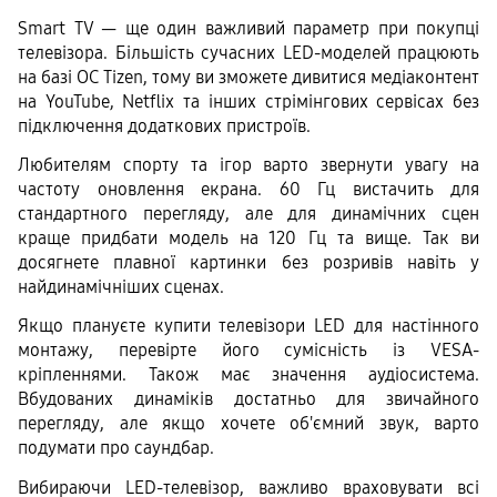
Smart TV — ще один важливий параметр при покупці 
телевізора. Більшість сучасних LED-моделей працюють 
на базі ОС Tizen, тому ви зможете дивитися медіаконтент 
на YouTube, Netflix та інших стрімінгових сервісах без 
підключення додаткових пристроїв.
Любителям спорту та ігор варто звернути увагу на 
частоту оновлення екрана. 60 Гц вистачить для 
стандартного перегляду, але для динамічних сцен 
краще придбати модель на 120 Гц та вище. Так ви 
досягнете плавної картинки без розривів навіть у 
найдинамічніших сценах.
Якщо плануєте купити телевізори LED для настінного 
монтажу, перевірте його сумісність із VESA-
кріпленнями. Також має значення аудіосистема. 
Вбудованих динаміків достатньо для звичайного 
перегляду, але якщо хочете об'ємний звук, варто 
подумати про саундбар.
Вибираючи LED-телевізор, важливо враховувати всі 