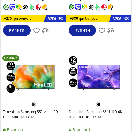
6
6
5
5
5
4
4
6
6
5
5
5
4
4
-5%
-5%
+270 грн
бонусів
+380 грн
бонусів
Купити
Купити
Новинка
Телевізор Samsung 55" Mini LED
Телевізор Samsung 65" UHD 4K
UE55M80HAUXUA
UE65U8000FUXUA
B наявності
B наявності