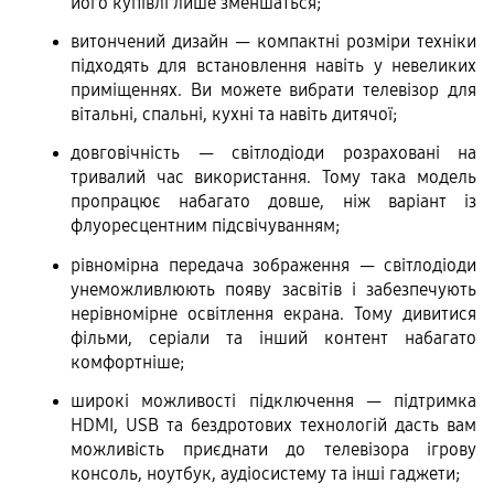
його купівлі лише зменшаться;
витончений дизайн — компактні розміри техніки 
підходять для встановлення навіть у невеликих 
приміщеннях. Ви можете вибрати телевізор для 
вітальні, спальні, кухні та навіть дитячої;
довговічність — світлодіоди розраховані на 
тривалий час використання. Тому така модель 
пропрацює набагато довше, ніж варіант із 
флуоресцентним підсвічуванням;
рівномірна передача зображення — світлодіоди 
унеможливлюють появу засвітів і забезпечують 
нерівномірне освітлення екрана. Тому дивитися 
фільми, серіали та інший контент набагато 
комфортніше;
широкі можливості підключення — підтримка 
HDMI, USB та бездротових технологій дасть вам 
можливість приєднати до телевізора ігрову 
консоль, ноутбук, аудіосистему та інші гаджети;