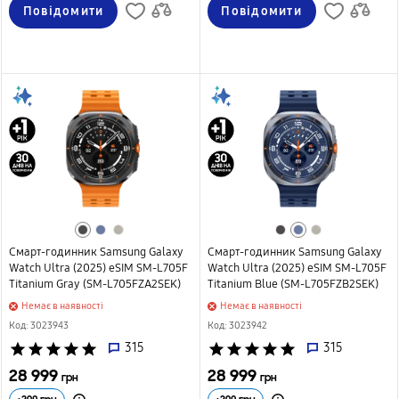
Повідомити
Повідомити
Смарт-годинник Samsung Galaxy
Смарт-годинник Samsung Galaxy
Watch Ultra (2025) eSIM SM-L705F
Watch Ultra (2025) eSIM SM-L705F
Titanium Gray (SM-L705FZA2SEK)
Titanium Blue (SM-L705FZB2SEK)
Немає в наявності
Немає в наявності
Код: 3023943
Код: 3023942
star
star
star
star
star
315
star
star
star
star
star
315
28 999
28 999
грн
грн