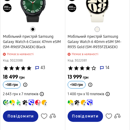
Мобільний пристрій Samsung
Мобільний пристрій Samsung
Galaxy Watch 6 Classic 47mm eSIM
Galaxy Watch 6 40mm eSIM SM-
(SM-R965FZKASEK) Black
R935 Gold (SM-R935FZEASEK)
Немає в наявності
Немає в наявності
Код: 3022088
Код: 3022081
star
star
star
star
star
43
star
star
star
star
star_border
14
18 499
13 999
грн
грн
+
185
грн
+
140
грн
2 643 грн х 7
платежів
1 400 грн х 10
платежів
7
6
6
6
6
5
4
10
8
6
3
Повідомити
Повідомити