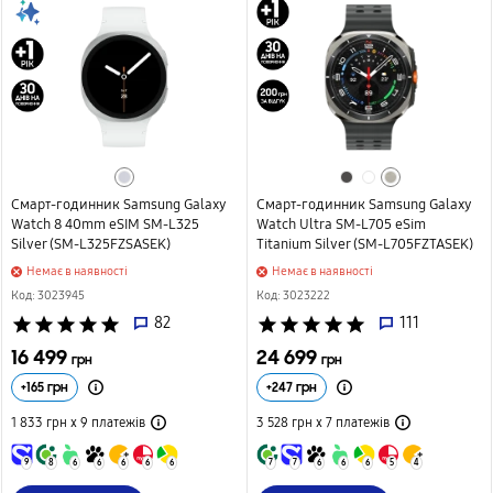
Смарт-годинник Samsung Galaxy
Смарт-годинник Samsung Galaxy
Watch 8 40mm eSIM SM-L325
Watch Ultra SM-L705 eSim
Silver (SM-L325FZSASEK)
Titanium Silver (SM-L705FZTASEK)
Немає в наявності
Немає в наявності
Код: 3023945
Код: 3023222
star
star
star
star
star
82
star
star
star
star
star
111
16 499
24 699
грн
грн
+
165
грн
+
247
грн
1 833 грн х 9
платежів
3 528 грн х 7
платежів
9
8
6
6
6
6
6
7
7
6
6
6
5
4