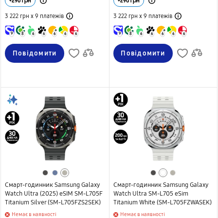
+
290
грн
+
290
грн
3 222 грн х 9
платежів
3 222 грн х 9
платежів
9
8
6
6
6
6
6
9
8
6
6
6
6
6
Повідомити
Повідомити
Смарт-годинник Samsung Galaxy
Смарт-годинник Samsung Galaxy
Watch Ultra (2025) eSIM SM-L705F
Watch Ultra SM-L705 eSim
Titanium Silver (SM-L705FZS2SEK)
Titanium White (SM-L705FZWASEK)
Немає в наявності
Немає в наявності