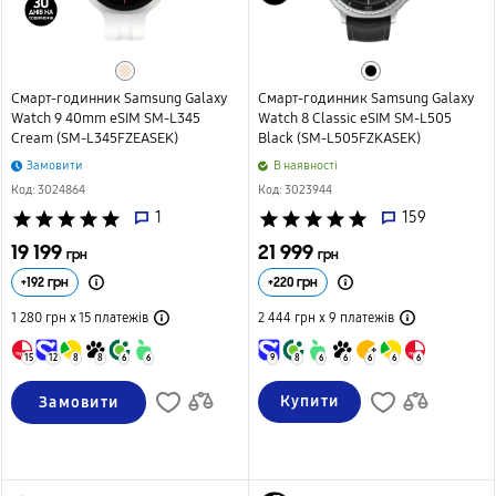
Смарт-годинник Samsung Galaxy
Смарт-годинник Samsung Galaxy
Watch 9 40mm eSIM SM-L345
Watch 8 Classic eSIM SM-L505
Cream (SM-L345FZEASEK)
Black (SM-L505FZKASEK)
Замовити
B наявності
Код: 3024864
Код: 3023944
star
star
star
star
star
1
star
star
star
star
star
159
19 199
21 999
грн
грн
+
192
грн
+
220
грн
1 280 грн х 15
платежів
2 444 грн х 9
платежів
15
12
8
8
6
6
9
8
6
6
6
6
6
Купити
Замовити