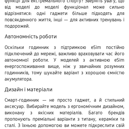
функції для екстремального спорту? Зверніть увагу, що 
від моделі до моделі функціонал може сильно 
відрізнятися: одні гаджети більше підходять для 
повсякденного життя, інші — для активних тренувань і 
подорожей.
Автономність роботи
Оскільки годинник з підтримкою eSim постійно 
підключений до мережі, важливо враховувати час його 
автономної роботи. У моделей з активною eSim 
енергоспоживання вище, ніж у звичайних розумних 
годинників, тому шукайте варіант з хорошою ємністю 
акумулятора.
Дизайн і матеріали
Смарт-годинник — не просто гаджет, а й стильний 
аксесуар. Вибирайте модель з ергономічним дизайном, 
виконану з якісних матеріалів. Багато брендів 
пропонують преміальні варіанти з титану, кераміки та 
сталі. З їхньою допомогою ви можете підкреслити свій 