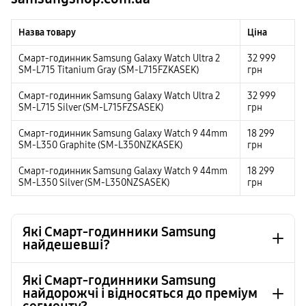
Назва товару
Ціна
Смарт-годинник Samsung Galaxy Watch Ultra 2
32 999
SM-L715 Titanium Gray (SM-L715FZKASEK)
грн
Смарт-годинник Samsung Galaxy Watch Ultra 2
32 999
SM-L715 Silver (SM-L715FZSASEK)
грн
Смарт-годинник Samsung Galaxy Watch 9 44mm
18 299
SM-L350 Graphite (SM-L350NZKASEK)
грн
Смарт-годинник Samsung Galaxy Watch 9 44mm
18 299
SM-L350 Silver (SM-L350NZSASEK)
грн
Які Смарт-годинники Samsung
найдешевші?
Які Смарт-годинники Samsung
найдорожчі і відносяться до преміум
Смарт-годинник, фітнес-браслет Samsung Galaxy
1 999 грн
Fit3 Silver (SM-R390NZSASEK)