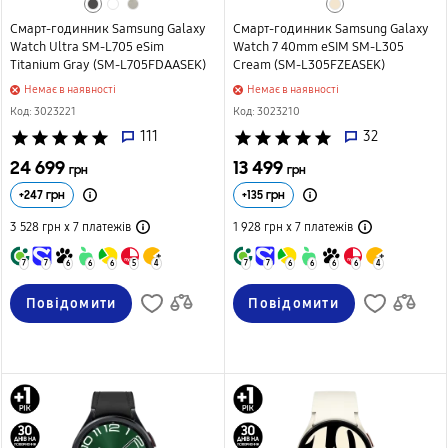
Смарт-годинник Samsung Galaxy
Смарт-годинник Samsung Galaxy
Watch Ultra SM-L705 eSim
Watch 7 40mm eSIM SM-L305
Titanium Gray (SM-L705FDAASEK)
Cream (SM-L305FZEASEK)
Немає в наявності
Немає в наявності
Код: 3023221
Код: 3023210
star
star
star
star
star
111
star
star
star
star
star
32
24 699
13 499
грн
грн
+
247
грн
+
135
грн
3 528 грн х 7
платежів
1 928 грн х 7
платежів
7
7
6
6
6
5
4
7
7
6
6
6
6
4
Повідомити
Повідомити