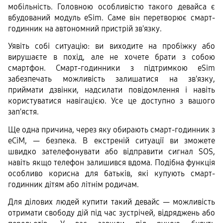
мобільність. Головною особливістю такого девайса є 
вбудований модуль eSim. Саме він перетворює смарт-
годинник на автономний пристрій зв'язку.
Уявіть собі ситуацію: ви виходите на пробіжку або 
вирушаєте в похід, але не хочете брати з собою 
смартфон. Смарт-годинники з підтримкою eSim 
забезпечать можливість залишатися на зв'язку, 
приймати дзвінки, надсилати повідомлення і навіть 
користуватися навігацією. Усе це доступно з вашого 
зап'ястя.
Ще одна причина, через яку обирають смарт-годинник з 
еСіМ, — безпека. В екстреній ситуації ви зможете 
швидко зателефонувати або відправити сигнал SOS, 
навіть якщо телефон залишився вдома. Подібна функція 
особливо корисна для батьків, які купують смарт-
годинник дітям або літнім родичам.
Для ділових людей купити такий девайс — можливість 
отримати свободу дій під час зустрічей, відряджень або 