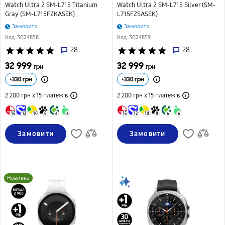
Watch Ultra 2 SM-L715 Titanium
Watch Ultra 2 SM-L715 Silver (SM-
Gray (SM-L715FZKASEK)
L715FZSASEK)
Замовити
Замовити
Код: 3024858
Код: 3024859
star
star
star
star
star
28
star
star
star
star
star
28
32 999
32 999
грн
грн
+
330
грн
+
330
грн
2 200 грн х 15
платежів
2 200 грн х 15
платежів
15
12
10
8
6
6
15
12
10
8
6
6
Замовити
Замовити
Новинка