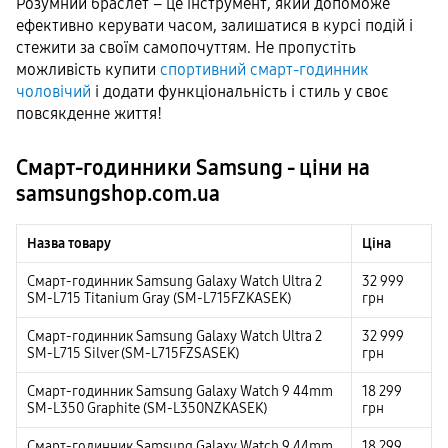
Розумний браслет – це інструмент, який допоможе
ефективно керувати часом, залишатися в курсі подій і
стежити за своїм самопочуттям. Не пропустіть
можливість купити
спортивний смарт-годинник
чоловічий
і додати функціональність і стиль у своє
повсякденне життя!
Смарт-годинники Samsung - ціни на
samsungshop.com.ua
Назва товару
Ціна
Смарт-годинник Samsung Galaxy Watch Ultra 2
32 999
SM-L715 Titanium Gray (SM-L715FZKASEK)
грн
Смарт-годинник Samsung Galaxy Watch Ultra 2
32 999
SM-L715 Silver (SM-L715FZSASEK)
грн
Смарт-годинник Samsung Galaxy Watch 9 44mm
18 299
SM-L350 Graphite (SM-L350NZKASEK)
грн
Смарт-годинник Samsung Galaxy Watch 9 44mm
18 299