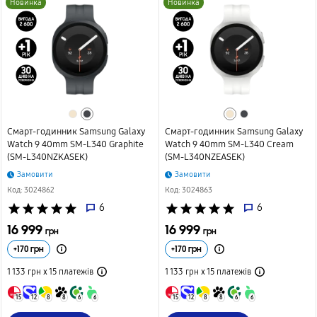
Новинка
Новинка
Смарт-годинник Samsung Galaxy
Смарт-годинник Samsung Galaxy
Watch 9 40mm SM-L340 Graphite
Watch 9 40mm SM-L340 Cream
(SM-L340NZKASEK)
(SM-L340NZEASEK)
Замовити
Замовити
Код: 3024862
Код: 3024863
star
star
star
star
star
6
star
star
star
star
star
6
16 999
16 999
грн
грн
+
170
грн
+
170
грн
1 133 грн х 15
платежів
1 133 грн х 15
платежів
15
12
8
8
6
6
15
12
8
8
6
6