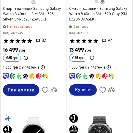
Смарт-годинник Samsung Galaxy
Смарт-годинник Samsung Galaxy
Watch 8 40mm eSIM SM-L325
Watch 8 40mm SM-L320 Gray (SM-
Silver (SM-L325FZSASEK)
L320NDAASEK)
Немає в наявності
B наявності
Код: 3023945
Код: 3023950
star
star
star
star
star
82
star
star
star
star
star
97
16 499
13 499
грн
грн
+
165
грн
+
135
грн
1 833 грн х 9
платежів
1 500 грн х 9
платежів
9
8
6
6
6
6
6
9
8
6
6
6
6
6
Купити
Повідомити