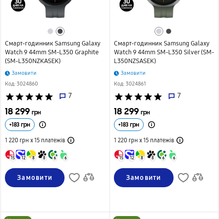
Смарт-годинник Samsung Galaxy
Смарт-годинник Samsung Galaxy
Watch 9 44mm SM-L350 Graphite
Watch 9 44mm SM-L350 Silver (SM-
(SM-L350NZKASEK)
L350NZSASEK)
Замовити
Замовити
Код: 3024860
Код: 3024861
star
star
star
star
star
7
star
star
star
star
star
7
18 299
18 299
грн
грн
+
183
грн
+
183
грн
1 220 грн х 15
платежів
1 220 грн х 15
платежів
15
12
8
8
6
6
15
12
8
8
6
6
Замовити
Замовити