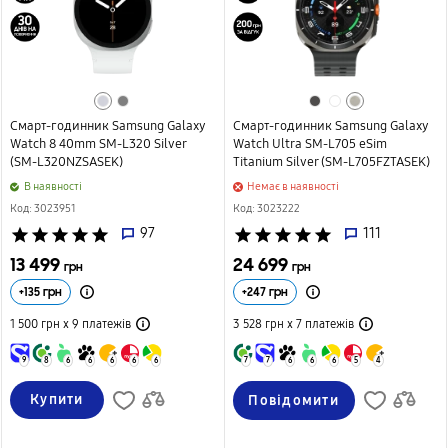
Смарт-годинник Samsung Galaxy
Смарт-годинник Samsung Galaxy
Watch 8 40mm SM-L320 Silver
Watch Ultra SM-L705 eSim
(SM-L320NZSASEK)
Titanium Silver (SM-L705FZTASEK)
B наявності
Немає в наявності
Код: 3023951
Код: 3023222
star
star
star
star
star
97
star
star
star
star
star
111
13 499
24 699
грн
грн
+
135
грн
+
247
грн
1 500 грн х 9
платежів
3 528 грн х 7
платежів
9
8
6
6
6
6
6
7
7
6
6
6
5
4
Купити
Повідомити