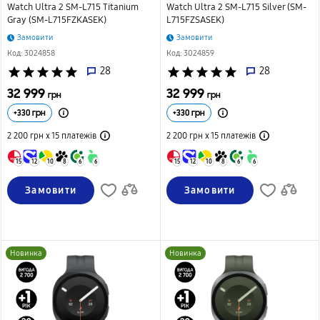
Watch Ultra 2 SM-L715 Titanium
Watch Ultra 2 SM-L715 Silver (SM-
Gray (SM-L715FZKASEK)
L715FZSASEK)
Замовити
Замовити
Код: 3024858
Код: 3024859
star
star
star
star
star
28
star
star
star
star
star
28
32 999
32 999
грн
грн
+
330
грн
+
330
грн
2 200 грн х 15
платежів
2 200 грн х 15
платежів
15
12
10
8
6
6
15
12
10
8
6
6
Замовити
Замовити
Новинка
Новинка