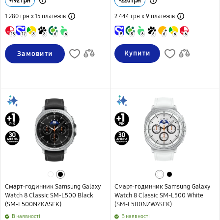
+
192
грн
+
220
грн
1 280 грн х 15
платежів
2 444 грн х 9
платежів
15
12
8
8
6
6
9
8
6
6
6
6
6
Купити
Замовити
Смарт-годинник Samsung Galaxy
Смарт-годинник Samsung Galaxy
Watch 8 Classic SM-L500 Black
Watch 8 Classic SM-L500 White
(SM-L500NZKASEK)
(SM-L500NZWASEK)
B наявності
B наявності