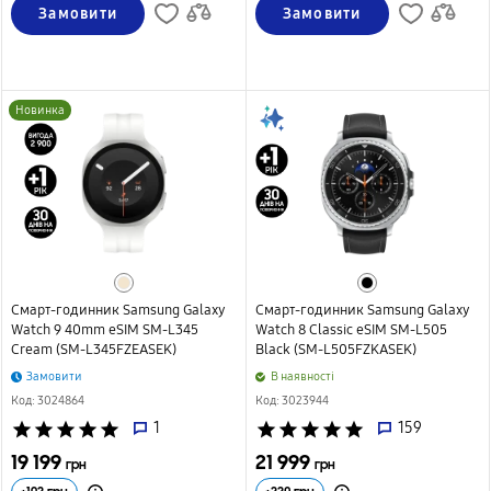
Замовити
Замовити
Новинка
Смарт-годинник Samsung Galaxy
Смарт-годинник Samsung Galaxy
Watch 9 40mm eSIM SM-L345
Watch 8 Classic eSIM SM-L505
Cream (SM-L345FZEASEK)
Black (SM-L505FZKASEK)
Замовити
B наявності
Код: 3024864
Код: 3023944
star
star
star
star
star
1
star
star
star
star
star
159
19 199
21 999
грн
грн