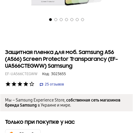
Защитная пленка для моб. Samsung A56
(A566) Screen Protector Transparancy (EF-
UA566CTEGWW) Samsung
EF-UA566CTEGWW
Код:
3023655
star
star
star
star
star_border
25
отзывов
Мы – Samsung Experience Store,
собственная сеть магазинов
бренда Samsung
в Украине и мире.
Только при покупке у нас