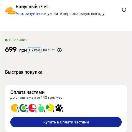
Бонусный счет.
Авторизуйтесь
и узнайте персональную выгоду.
B наличии
699
грн
+
7
грн
на счет
Быстрая покупка
Оплата частями
до 5 платежей от 140 грн/мес
5
5
5
5
5
5
Купить в Оплату Частями