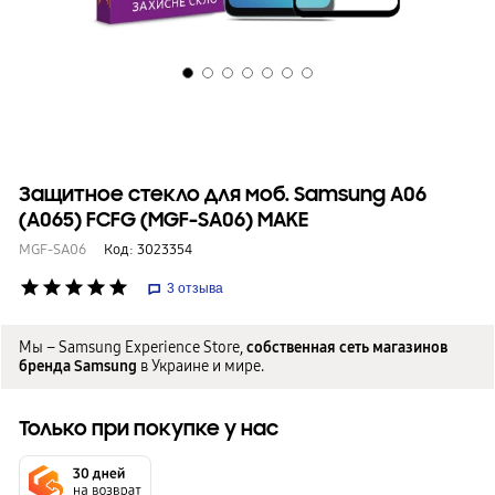
Защитное стекло для моб. Samsung A06
(A065) FCFG (MGF-SA06) MAKE
MGF-SA06
Код:
3023354
star
star
star
star
star
3
отзыва
Мы – Samsung Experience Store,
собственная сеть магазинов
бренда Samsung
в Украине и мире.
Только при покупке у нас