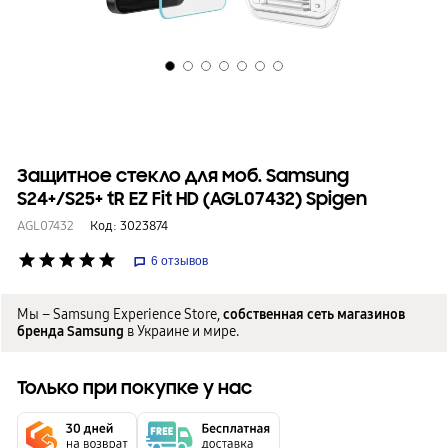
Защитное стекло для моб. Samsung
S24+/S25+ tR EZ Fit HD (AGL07432) Spigen
AGL07432
Код:
3023874
star
star
star
star
star
6
отзывов
Мы – Samsung Experience Store,
собственная сеть магазинов
бренда Samsung
в Украине и мире.
Только при покупке у нас