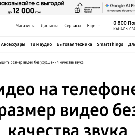
0 800 По
Магазины
Доставка
Сервисы
Еще
КАНАЛЫ СВ
Аксессуары
ТВ и аудио
Бытовая техника
SmartThings
Дл
ьшить размер видео без ухудшения качества звука
идео на телефоне
размер видео бе
качества звука