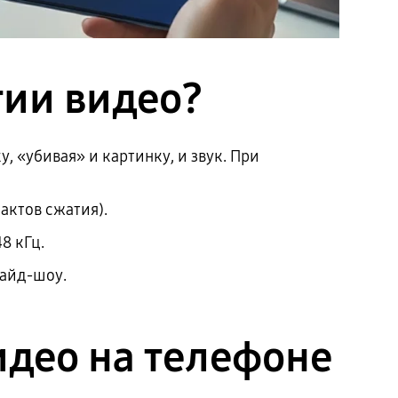
тии видео?
 «убивая» и картинку, и звук. При
актов сжатия).
8 кГц.
лайд-шоу.
идео на телефоне