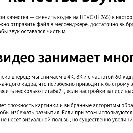
ри качества — сменить кодек на HEVC (H.265) в наст
жно отправить файл в мессенджере, достаточно выбр
обы звук оставался чистым.
видео занимает мног
еко вперед: мы снимаем в 4K, 8K и с частотой 60 кад
каждого кадра, что неизбежно приводит к быстрому 
весить несколько гигабайт, если настройки записи в
яет сложность картинки и выбранные алгоритмы обр
чтобы избежать размытия. Если при этом используютс
е несет визуальной пользы, но существенно увеличив