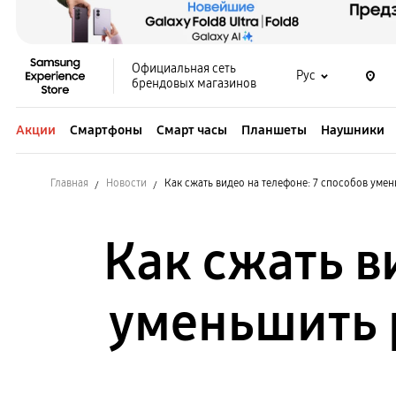
Официальная сеть
Рус
брендовых магазинов
Акции
Смартфоны
Смарт часы
Планшеты
Наушники
Главная
Новости
Как сжать видео на телефоне: 7 способов умен
Как сжать в
уменьшить 