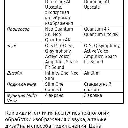
Dimming; AI
Dimming; AI
Upscale;
Upscale
экспертная
калибровка
изображения
Процессор
Neo Quantum
Quantum 4K,
8K, Neo
Quantum Lite 4K
Quantum 4K
Звук
OTS Pro, OTS+,
OTS, Q-symphony,
Q-symphony,
Active Voice
Active Voice
Amplifier, Space
Amplifier, Space
Fit Sound
Fit Sound
Дизайн
Infinity One, Neo
Air Slim
Slim
Подключение
Slim One
Стандартный
Connect
способ
Функция Multi
4 экрана
2 экрана
View
Как видим, отличия коснулись технологий
обработки изображения и звука, а также
дизайна и способа подключения. Цена