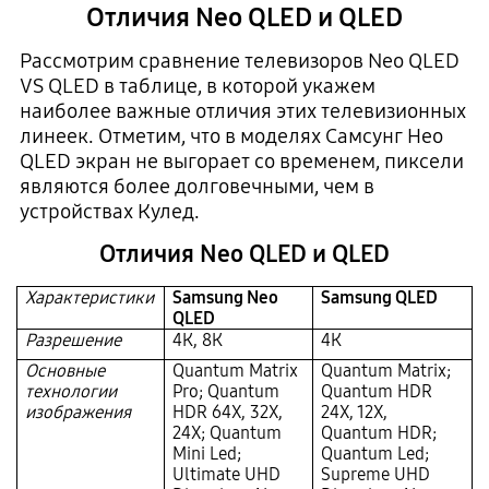
Отличия Neo QLED и QLED
Рассмотрим сравнение телевизоров Neo QLED
VS QLED в таблице, в которой укажем
наиболее важные отличия этих телевизионных
линеек. Отметим, что в моделях Самсунг Нео
QLED экран не выгорает со временем, пиксели
являются более долговечными, чем в
устройствах Кулед.
Отличия Neo QLED и QLED
Характеристики
Samsung Neo
Samsung QLED
QLED
Разрешение
4К, 8К
4К
Основные
Quantum Matrix
Quantum Matrix;
технологии
Pro; Quantum
Quantum HDR
изображения
HDR 64X, 32X,
24X, 12X,
24X; Quantum
Quantum HDR;
Mini Led;
Quantum Led;
Ultimate UHD
Supreme UHD