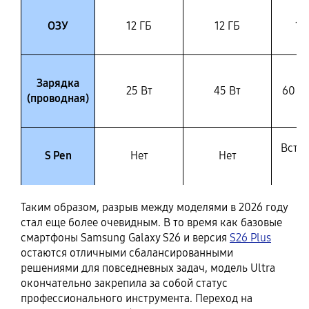
ОЗУ
12 ГБ
12 ГБ
12
Зарядка
25 Вт
45 Вт
60 Вт
(проводная)
Встр
S Pen
Нет
Нет
к
Таким образом, разрыв между моделями в 2026 году
стал еще более очевидным. В то время как базовые
смартфоны Samsung Galaxy S26 и версия
S26 Plus
остаются отличными сбалансированными
решениями для повседневных задач, модель Ultra
окончательно закрепила за собой статус
профессионального инструмента. Переход на