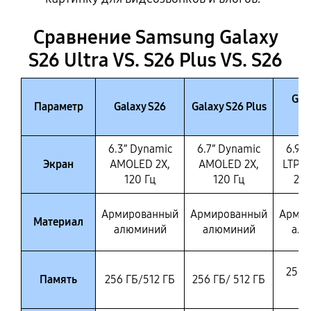
Сравнение Samsung Galaxy
S26 Ultra VS. S26 Plus VS. S26
Gal
Параметр
Galaxy S26
Galaxy S26 Plus
U
6.3” Dynamic
6.7” Dynamic
6.9”
Экран
AMOLED 2X,
AMOLED 2X,
LTPO
120 Гц
120 Гц
2X,
Армированный
Армированный
Арми
Материал
алюминий
алюминий
алю
256/
Память
256 ГБ/512 ГБ
256 ГБ/ 512 ГБ