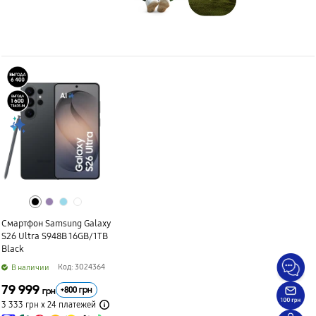
Смартфон Samsung Galaxy
S26 Ultra S948B 16GB/1TB
Black
Код: 3024364
B наличии
79 999
+
800
грн
грн
3 333 грн х 24
платежей