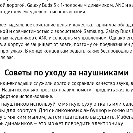
мой дорогой. Galaxy Buds 3 с 1-полосным динамиком, ANC и 
ходит для ежедневного использования.
меет идеальное сочетание цены и качества. Гарнитура облада
ой и совместимостью с экосистемой Samsung. Galaxy Buds 
ных наушников с ANC и сенсорным управлением. Однако ег
ов, а корпус не защищает от влаги, поэтому он предназначен
а прогулках. В конце концов вам решать какие беспроводны
ля вас.
Советы по уходу за наушниками
ики-вкладыши служили долго и сохраняли качество звука, 
. Наши несколько простых правил помогут продлить жизнь у
фортное использование.
 наушников используйте мягкую сухую ткань или сал
ы для корпуса. Для силиконовых амбушюр можно ис
у с мягким мылом, затем тщательно высушить. Избег
рь динамиков – это может повредить электронику.