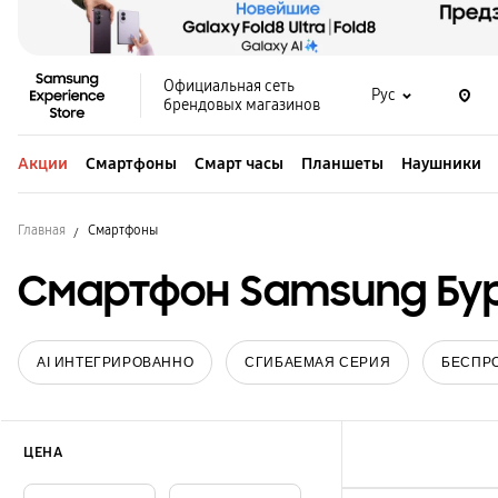
Официальная сеть
Рус
брендовых магазинов
Акции
Смартфоны
Смарт часы
Планшеты
Наушники
Главная
Смартфоны
Смартфон Samsung Бу
AI ИНТЕГРИРОВАННО
СГИБАЕМАЯ СЕРИЯ
БЕСПР
ЦЕНА