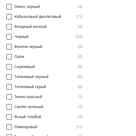
Оникс черный
(4)
Кобальтовый фиолетовый
(11)
Янтарный желтый
(4)
Черный
(33)
Фантом черный
(9)
Лайм
(8)
Сиреневый
(9)
Титановый черный
(6)
Титановый серый
(6)
Темно-красный
(1)
Светло-зеленый
(7)
Ясный голубой
(3)
Лавандовый
(11)