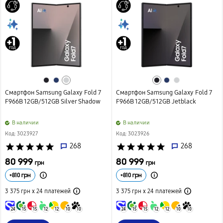
Смартфон Samsung Galaxy Fold 7
Смартфон Samsung Galaxy Fold 7
F966B 12GB/512GB Silver Shadow
F966B 12GB/512GB Jetblack
B наличии
B наличии
Код: 3023927
Код: 3023926
star
star
star
star
star
268
star
star
star
star
star
268
80 999
80 999
грн
грн
+
810
грн
+
810
грн
3 375 грн х 24
платежей
3 375 грн х 24
платежей
24
15
15
12
12
10
10
24
15
15
12
12
10
10