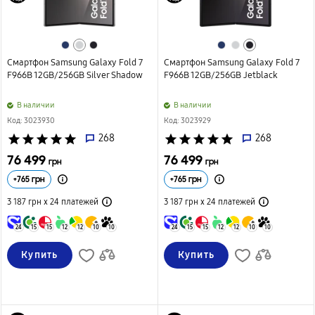
Смартфон Samsung Galaxy Fold 7
Смартфон Samsung Galaxy Fold 7
F966B 12GB/256GB Silver Shadow
F966B 12GB/256GB Jetblack
B наличии
B наличии
Код: 3023930
Код: 3023929
star
star
star
star
star
268
star
star
star
star
star
268
76 499
76 499
грн
грн
+
765
грн
+
765
грн
3 187 грн х 24
платежей
3 187 грн х 24
платежей
24
15
15
12
12
10
10
24
15
15
12
12
10
10
Купить
Купить