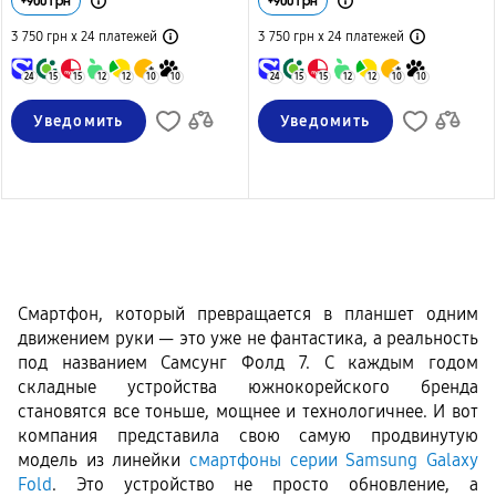
+
900
грн
+
900
грн
3 750 грн х 24
платежей
3 750 грн х 24
платежей
24
15
15
12
12
10
10
24
15
15
12
12
10
10
Уведомить
Уведомить
Смартфон, который превращается в планшет одним 
движением руки — это уже не фантастика, а реальность 
под названием Самсунг Фолд 7. С каждым годом 
складные устройства южнокорейского бренда 
становятся все тоньше, мощнее и технологичнее. И вот 
компания представила свою самую продвинутую 
модель из линейки 
смартфоны серии Samsung Galaxy 
Fold
. Это устройство не просто обновление, а 