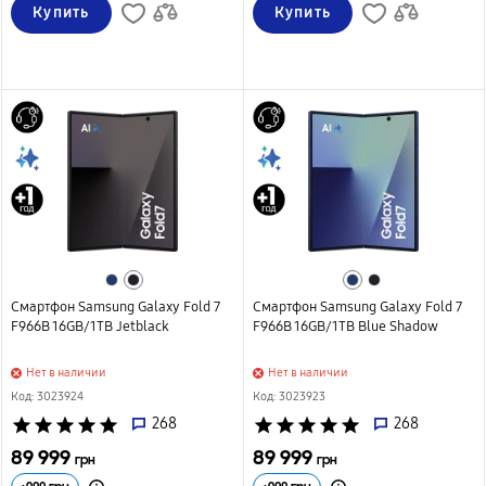
Купить
Купить
Смартфон Samsung Galaxy Fold 7
Смартфон Samsung Galaxy Fold 7
F966B 16GB/1TB Jetblack
F966B 16GB/1TB Blue Shadow
Нет в наличии
Нет в наличии
Код: 3023924
Код: 3023923
star
star
star
star
star
268
star
star
star
star
star
268
89 999
89 999
грн
грн