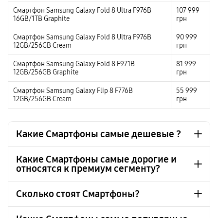
Смартфон Samsung Galaxy Fold 8 Ultra F976B
107 999
16GB/1TB Graphite
грн
Смартфон Samsung Galaxy Fold 8 Ultra F976B
90 999
12GB/256GB Cream
грн
Смартфон Samsung Galaxy Fold 8 F971B
81 999
12GB/256GB Graphite
грн
Смартфон Samsung Galaxy Flip 8 F776B
55 999
12GB/256GB Cream
грн
Какие Смартфоны самые дешевые ?
Какие Смартфоны самые дорогие и
относятся к премиум сегменту?
Смартфон Samsung Galaxy A17 LTE SM-A175 128GB
8 999 грн
Light Blue
Смартфон Samsung Galaxy A17 LTE SM-A175 128GB
8 999 грн
Сколько стоят Смартфоны?
Gray
Смартфон Samsung Galaxy Fold 8 Ultra F976B
107 999 грн
16GB/1TB Cream
Смартфон Samsung Galaxy A17 LTE SM-A175 128GB
8 999 грн