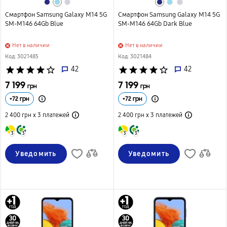
Смартфон Samsung Galaxy M14 5G
Смартфон Samsung Galaxy M14 5G
SM-M146 64Gb Blue
SM-M146 64Gb Dark Blue
Нет в наличии
Нет в наличии
Код: 3021485
Код: 3021484
star
star
star
star
star_border
42
star
star
star
star
star_border
42
7 199
7 199
грн
грн
+
72
грн
+
72
грн
2 400 грн х 3
платежей
2 400 грн х 3
платежей
3
3
3
3
Уведомить
Уведомить