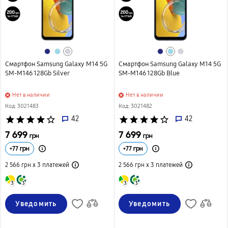
Смартфон Samsung Galaxy M14 5G
Смартфон Samsung Galaxy M14 5G
SM-M146 128Gb Silver
SM-M146 128Gb Blue
Нет в наличии
Нет в наличии
Код: 3021483
Код: 3021482
star
star
star
star
star_border
42
star
star
star
star
star_border
42
7 699
7 699
грн
грн
+
77
грн
+
77
грн
2 566 грн х 3
платежей
2 566 грн х 3
платежей
3
3
3
3
Уведомить
Уведомить