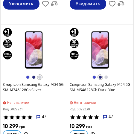
Уведомить
Уведомить
Смартфон Samsung Galaxy M34 5G
Смартфон Samsung Galaxy M34 5G
SM-M346 128Gb Silver
SM-M346 128Gb Dark Blue
Нет в наличии
Нет в наличии
Код: 3022231
Код: 3022230
star
star
star
star
star
47
star
star
star
star
star
47
10 299
10 299
грн
грн