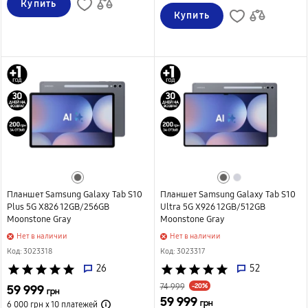
Купить
Купить
Планшет Samsung Galaxy Tab S10
Планшет Samsung Galaxy Tab S10
Plus 5G X826 12GB/256GB
Ultra 5G X926 12GB/512GB
Moonstone Gray
Moonstone Gray
Нет в наличии
Нет в наличии
Код: 3023318
Код: 3023317
star
star
star
star
star
26
star
star
star
star
star
52
-20%
59 999
74 999
грн
59 999
грн
6 000 грн х 10
платежей