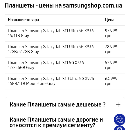
Планшеты - цены на samsungshop.com.ua
Название товара
Цена
Планшет Samsung Galaxy Tab S11 Ultra 5G X936
97 999
16/1TB Gray
грн
Планшет Samsung Galaxy Tab S11 Ultra 5G X936
78 999
12GB/512GB Gray
грн
Планшет Samsung Galaxy Tab S11 5G X736
52 999
12/256GB Gray
грн
Планшет Samsung Galaxy Tab S10 Ultra 5G X926
64 999
16GB/1TB Moonstone Gray
грн
Какие Планшеты самые дешевые ?
Какие Планшеты самые дорогие и
относятся к премиум сегменту?
Планшет Samsung Galaxy Tab A11 WiFi SM-X130
6 999 грн
4/64GB Gray