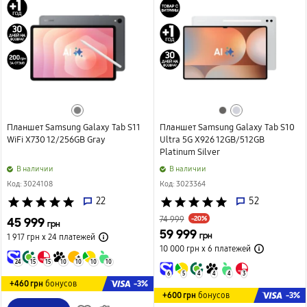
Планшет Samsung Galaxy Tab S11
Планшет Samsung Galaxy Tab S10
WiFi X730 12/256GB Gray
Ultra 5G X926 12GB/512GB
Platinum Silver
B наличии
B наличии
Код: 3024108
Код: 3023364
star
star
star
star
star
22
star
star
star
star
star
52
-20%
45 999
74 999
грн
59 999
грн
1 917 грн х 24
платежей
10 000 грн х 6
платежей
24
15
15
10
10
10
10
6
5
4
4
4
3
-3%
+460 грн
бонусов
-3%
+600 грн
бонусов