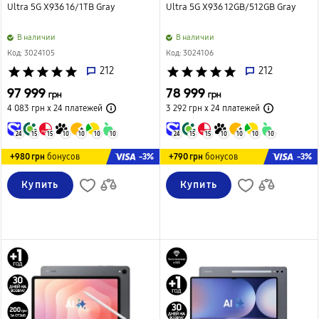
Ultra 5G X936 16/1TB Gray
Ultra 5G X936 12GB/512GB Gray
B наличии
B наличии
Код: 3024105
Код: 3024106
star
star
star
star
star
212
star
star
star
star
star
212
97 999
78 999
грн
грн
4 083 грн х 24
платежей
3 292 грн х 24
платежей
24
15
15
10
10
10
10
24
15
15
10
10
10
10
-3%
-3%
+980 грн
бонусов
+790 грн
бонусов
Купить
Купить