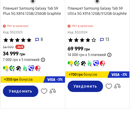
Планшет Samsung Galaxy Tab S9
Планшет Samsung Galaxy Tab S9
Plus 5G X816 12GB/256GB Graphite
Ultra 5G X916 12GB/512GB Graphite
Нет в наличии
Нет в наличии
Код: 3022025
Код: 3022024
star
star
star
star
star
8
star
star
star
star
star_border
13
-36%
54 999
69 999
грн
34 999
грн
14 000 грн х 5
платежей
7 000 грн х 5
платежей
5
4
4
4
4
3
5
4
4
4
4
3
-3%
+700 грн
бонусов
-3%
+350 грн
бонусов
Уведомить
Уведомить