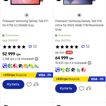
Планшет Samsung Galaxy Tab S11
Планшет Samsung Galaxy Tab S10
5G X736 12/256GB Gray
Ultra 5G X926 16GB/1TB Moonstone
Gray
B наличии
B наличии
Код: 3024107
Код: 3023316
star
star
star
star
star
52
star
star
star
star
star
52
-26%
52 999
88 999
грн
64 999
грн
2 208 грн х 24
платежей
10 833 грн х 6
платежей
24
15
15
10
10
10
10
6
5
4
4
4
3
-3%
+530 грн
бонусов
-3%
+650 грн
бонусов
Купить
Купить