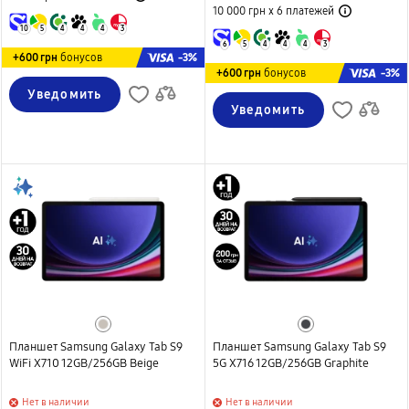
10 000 грн х 6
платежей
10
5
4
4
4
3
6
5
4
4
4
3
-3%
+600 грн
бонусов
-3%
+600 грн
бонусов
Уведомить
Уведомить
Планшет Samsung Galaxy Tab S9
Планшет Samsung Galaxy Tab S9
WiFi X710 12GB/256GB Beige
5G X716 12GB/256GB Graphite
Нет в наличии
Нет в наличии