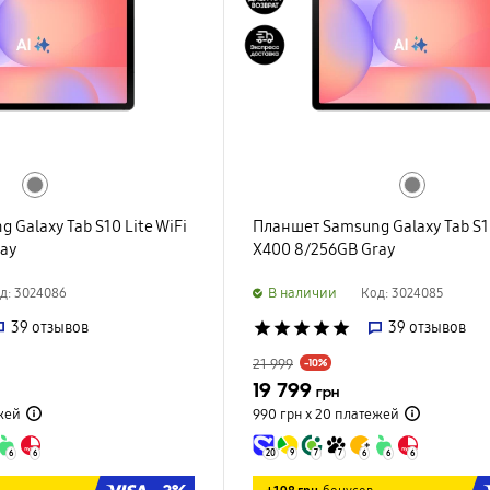
Galaxy Tab S10 Lite WiFi
Планшет Samsung Galaxy Tab S10
ray
X400 8/256GB Gray
B наличии
д: 3024086
Код: 3024085
39
отзывов
star
star
star
star
star
39
отзывов
21 999
-10%
19 799
грн
жей
990 грн х 20
платежей
6
6
20
9
7
7
6
6
6