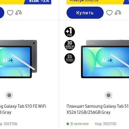
-3%
+198 грн
бонусов
Купить
 Galaxy Tab S10 FE WiFi
Планшет Samsung Galaxy Tab S1
B Gray
X526 12GB/256GB Gray
B наличии
д: 3023706
Код: 3023702