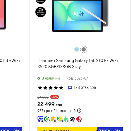
 Lite WiFi
Планшет Samsung Galaxy Tab S10 FE WiFi
X520 8GB/128GB Gray
B наличии
Код: 3023707
star
star
star
star
star
128
отзывов
24 999
-10%
22 499
грн
937 грн х 24
платежей
24
12
10
10
10
8
8