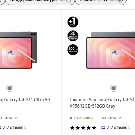
 Galaxy Tab S11 Ultra 5G
Планшет Samsung Galaxy Tab S11
y
X936 12GB/512GB Gray
B наличии
д: 3024105
Код: 3024106
212
отзывов
star
star
star
star
star
212
отзывов