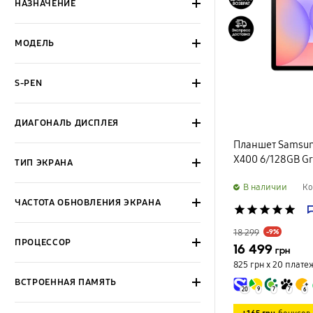
НАЗНАЧЕНИЕ
МОДЕЛЬ
S-PEN
ДИАГОНАЛЬ ДИСПЛЕЯ
Планшет Samsung 
X400 6/128GB G
ТИП ЭКРАНА
B наличии
Ко
ЧАСТОТА ОБНОВЛЕНИЯ ЭКРАНА
star
star
star
star
star
18 299
-9%
ПРОЦЕССОР
16 499
грн
825 грн х 20
плате
ВСТРОЕННАЯ ПАМЯТЬ
20
9
7
7
6