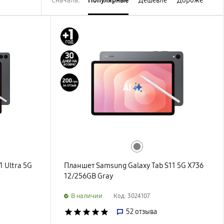
Сначала:
Популярные
Дешевле
Дороже
 Ultra 5G
Планшет Samsung Galaxy Tab S11 5G X736
12/256GB Gray
B наличии
Код: 3024107
star
star
star
star
star
52
отзыва