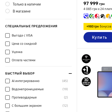
97 999
грн
Только в наличии
4 083 грн х 24
плат
В магазине
24
15
15
10
10
СПЕЦИАЛЬНЫЕ ПРЕДЛОЖЕНИЯ
+980 грн
бонусов
Выгода с VISA
Купить
Цена со скидкой
Уценка
Оплата частями
БЫСТРЫЙ ВЫБОР
AI интегрированно
(45)
Водонепроницаемые
(19)
Противоударные
(2)
С большим экраном
(12)