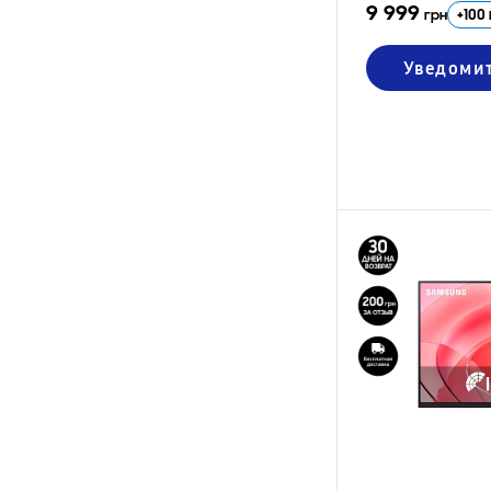
9 999
+
100
грн
Уведоми