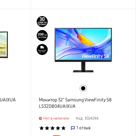
0UAIXUA
Монитор 32" Samsung ViewFinity S8
LS32D804UAIXUA
Нет в наличии
Код: 3024296
star
star
star
star
star
1
отзыв