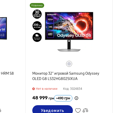
Новинка
y HRM S8
Монитор 32" игровой Samsung Odyssey
OLED G8 LS32HG802SIXUA
Нет в наличии
Код: 3024834
48 999
+
490
грн
грн
Уведомить