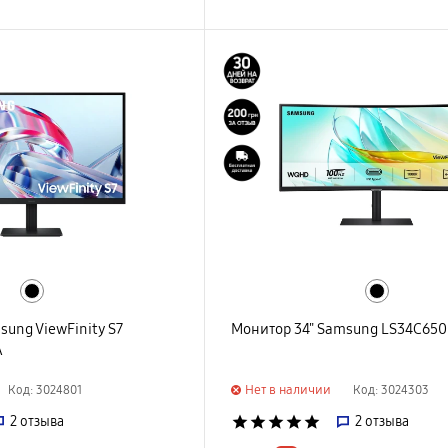
sung ViewFinity S7
Монитор 34" Samsung LS34C65
A
Нет в наличии
Код: 3024801
Код: 3024303
2
отзыва
star
star
star
star
star
2
отзыва