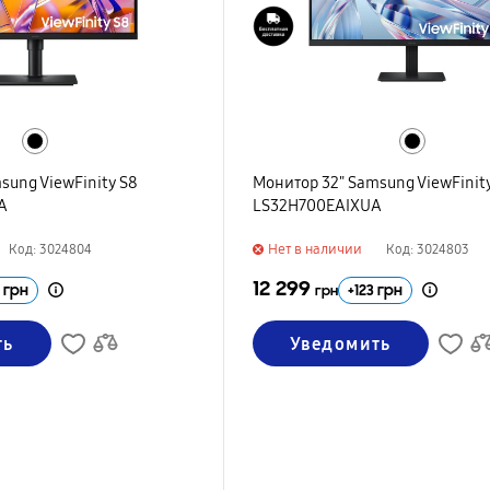
sung ViewFinity S8
Монитор 32" Samsung ViewFinity
A
LS32H700EAIXUA
Нет в наличии
Код: 3024804
Код: 3024803
12 299
грн
+
123
грн
грн
ть
Уведомить