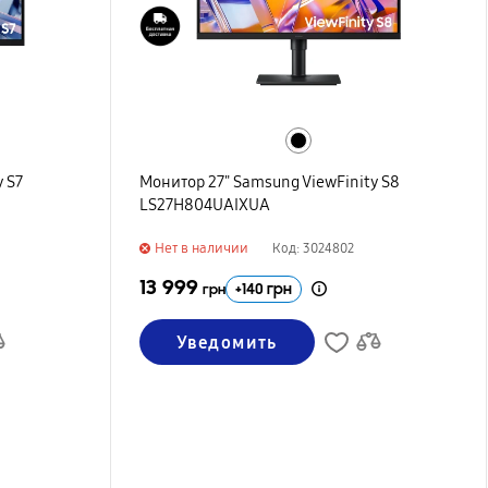
 S7
Монитор 27" Samsung ViewFinity S8
LS27H804UAIXUA
Нет в наличии
Код: 3024802
13 999
+
140
грн
грн
Уведомить