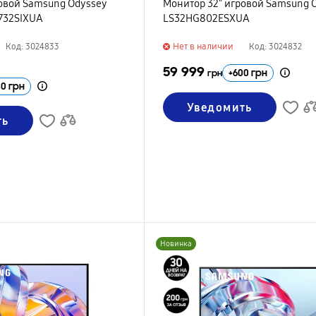
овой Samsung Odyssey
Монитор 32" игровой Samsung 
732SIXUA
LS32HG802ESXUA
Нет в наличии
Код: 3024833
Код: 3024832
59 999
+
600
грн
грн
30
грн
Уведомить
ть
Новинка