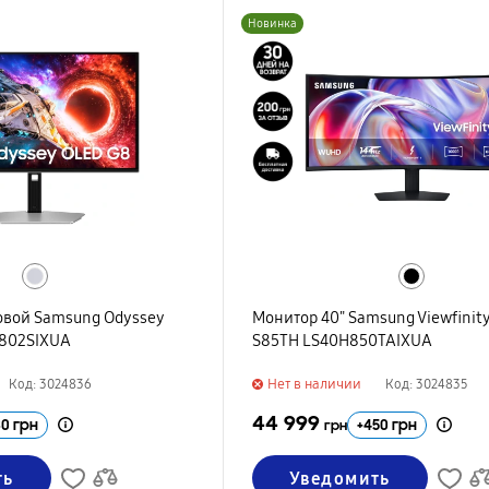
Новинка
овой Samsung Odyssey
Монитор 40" Samsung Viewfinit
802SIXUA
S85TH LS40H850TAIXUA
Нет в наличии
Код: 3024836
Код: 3024835
44 999
30
грн
+
450
грн
грн
ть
Уведомить