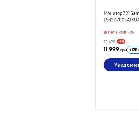
Монитор 32" Sam
LS32D700EAIXU
Нет в наличии
12 499
-4%
11 999
+
120
грн
Уведоми