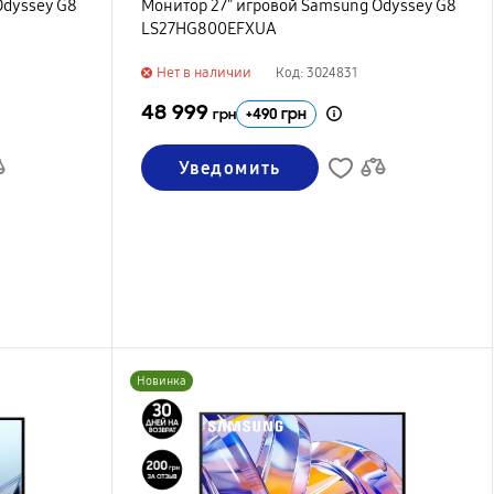
Odyssey G8
Монитор 27" игровой Samsung Odyssey G8
LS27HG800EFXUA
Нет в наличии
Код: 3024831
48 999
+
490
грн
грн
Уведомить
Новинка