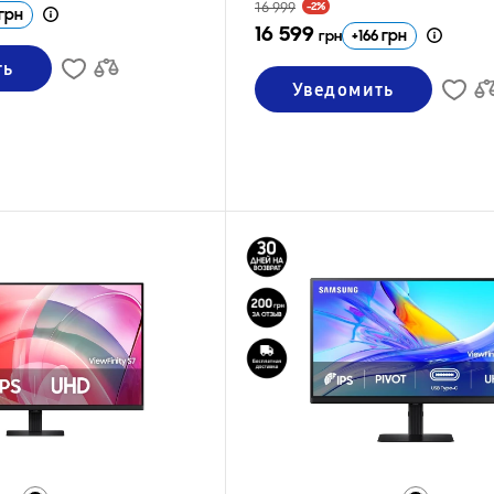
16 999
-2%
грн
16 599
+
166
грн
грн
ть
Уведомить