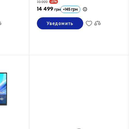
19 999
-27%
14 499
+
145
грн
грн
Уведомить