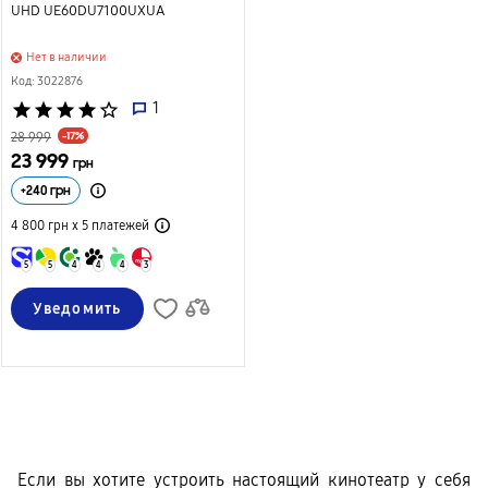
UHD UE60DU7100UXUA
Нет в наличии
Код: 3022876
star
star
star
star
star_border
1
-17%
28 999
23 999
грн
+
240
грн
4 800 грн х 5
платежей
5
5
4
4
4
3
Уведомить
Если вы хотите устроить настоящий кинотеатр у себя 