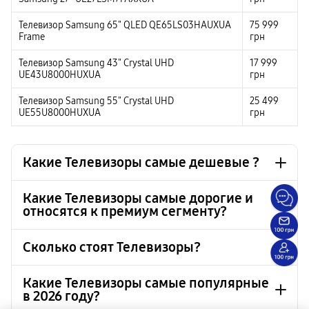
Телевизор Samsung 65" QLED QE65LS03HAUXUA
75 999
Frame
грн
Телевизор Samsung 43" Crystal UHD
17 999
UE43U8000HUXUA
грн
Телевизор Samsung 55" Crystal UHD
25 499
UE55U8000HUXUA
грн
Какие Телевизоры самые дешевые ?
Какие Телевизоры самые дорогие и
относятся к премиум сегменту?
Телевизор Samsung 32" HD UE32H5000FUXUA
9 999 грн
Телевизор Samsung 24" Full HD UE24F6000FUXUA
10 499 грн
Сколько стоят Телевизоры?
Телевизор Samsung 32" Full HD UE32F6000FUXUA
11 499 грн
Телевизор Samsung 98" Neo QLED 4K
379 999 грн
Телевизор Samsung 27" Full HD UE27F6000FUXUA
11 499 грн
QE98QN90FAUXUA MiniLED Vision AI
Какие Телевизоры самые популярные
Телевизор Samsung 75" Neo QLED 8K
235 999 грн
в 2026 году?
Телевизор Samsung 32" HD UE32H5000FUXUA
9 999 грн
QE75QN950FUXUA MiniLED Vision AI